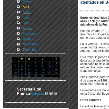
Marzo
atentados en B
Abril
Mayo
Junio
Entre los detenidos
alias ‘El Negro Anton
Julio
miembros de la Fuer
Agosto
Bogotá, 24 abr (SP). 
Septiembre
Arauca y en Bogotá a 
numerosos ataques ter
Octubre
En la vereda El Oasis
Noviembre
según la Dijín era c
Diciembre
Antonio’, cabecilla de
Esta mujer ingresó a 
L
M
M
J
V
S
D
de la estructura del 
1
2
3
4
acompañó hasta el dí
5
6
7
8
9
10
11
retomar los corredor
12
13
14
15
16
17
18
Cundinamarca.
19
20
21
22
23
24
25
26
27
28
29
30
Alias ‘Andrea’ partici
4 de agosto de 1998,
ocho más, añadió la D
Secretaría de
La detenida aceptó lo
Prensa
Noticias
5629349
en la Cárcel del Buen
Otras capturas
La Policía Nacional t