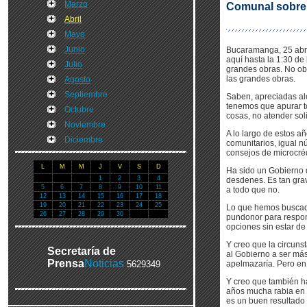
Marzo
Comunal sobre 
Abril
Mayo
Junio
Bucaramanga, 25 abr 
aquí hasta la 1:30 de
Julio
grandes obras. No ob
las grandes obras.
Agosto
Septiembre
Saben, apreciadas alc
tenemos que apurar t
Octubre
cosas, no atender so
Noviembre
A lo largo de estos 
Diciembre
comunitarios, igual 
consejos de microcréd
L
M
M
J
V
S
D
Ha sido un Gobierno 
1
2
3
4
desdenes. Es tan grav
5
6
7
8
9
10
11
a todo que no.
12
13
14
15
16
17
18
19
20
21
22
23
24
25
Lo que hemos buscad
26
27
28
29
30
pundonor para respon
opciones sin estar d
Y creo que la circuns
Secretaría de
al Gobierno a ser má
Prensa
Noticias
5629349
apelmazaría. Pero en
Y creo que también h
años mucha rabia en 
es un buen resultado 