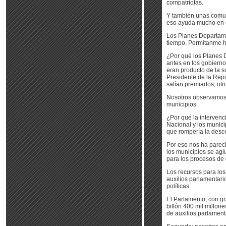
compatriotas.
Y también unas comun
eso ayuda mucho en e
Los Planes Departam
tiempo. Permítanme h
¿Por qué los Planes
antes en los gobierno
eran producto de la s
Presidente de la Repú
salían premiados, otr
Nosotros observamos q
municipios.
¿Por qué la intervenc
Nacional y los munici
que rompería la desce
Por eso nos ha pareci
los municipios se agl
para los procesos de 
Los recursos para lo
auxilios parlamentar
políticas.
El Parlamento, con gr
billón 400 mil millon
de auxilios parlament