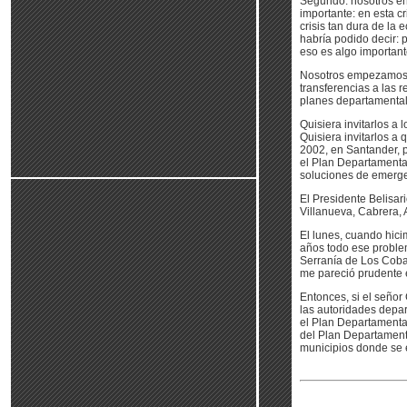
Segundo: nosotros en
importante: en esta c
crisis tan dura de la
habría podido decir: 
eso es algo important
Nosotros empezamos c
transferencias a las 
planes departamenta
Quisiera invitarlos a 
Quisiera invitarlos a
2002, en Santander, 
el Plan Departamenta
soluciones de emerge
El Presidente Belisar
Villanueva, Cabrera, 
El lunes, cuando hic
años todo ese problem
Serranía de Los Coba
me pareció prudente 
Entonces, si el señor
las autoridades depar
el Plan Departamenta
del Plan Departament
municipios donde se e