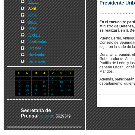
Marzo
Presidente Urib
Abril
Mayo
Junio
En el encuentro part
Ministro de Defensa,
Julio
se realizará en la D
Agosto
Puerto Berrío, Antioqu
Septiembre
Consejo de Seguridad 
lugar en la sede de l
Octubre
Durante la reunión, e
Noviembre
Gobernador de Antioq
Diciembre
Padilla de León; y lo
general Óscar Gonzále
Mandos.
L
M
M
J
V
S
D
1
2
3
4
Además, participarán 
5
6
7
8
9
10
11
departamento, quienes
12
13
14
15
16
17
18
19
20
21
22
23
24
25
26
27
28
29
30
Secretaría de
Prensa
Noticias
5629349