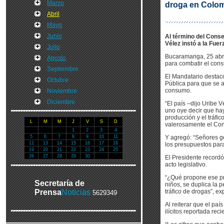
Marzo
droga en Colo
Abril
Mayo
Junio
Al término del Cons
Vélez instó a la Fue
Julio
Bucaramanga, 25 abr 
Agosto
para combatir el con
Septiembre
El Mandatario destacó
Octubre
Pública para que se 
consumo.
Noviembre
Diciembre
“El país –dijo Uribe 
uno oye decir que hay
producción y el tráfi
L
M
M
J
V
S
D
valerosamente el Cong
1
2
3
4
5
6
7
8
9
10
11
Y agregó: “Señores ge
12
13
14
15
16
17
18
los presupuestos par
19
20
21
22
23
24
25
26
27
28
29
30
El Presidente record
acto legislativo.
“¿Qué propone ese pro
Secretaría de
niños, se duplica la 
Prensa
Noticias
tráfico de drogas”, ex
5629349
Al reiterar que el paí
ilícitos reportada re