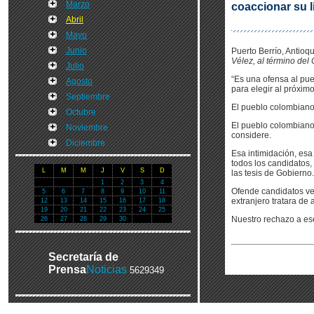
Marzo
coaccionar su li
Abril
Mayo
Junio
Puerto Berrío, Antioqu
Vélez, al término del
Julio
“Es una ofensa al pue
Agosto
para elegir al próxim
Septiembre
El pueblo colombiano 
Octubre
El pueblo colombiano
Noviembre
considere.
Diciembre
Esa intimidación, esa
todos los candidatos
L
M
M
J
V
S
D
las tesis de Gobierno.
1
2
3
4
Ofende candidatos ve
5
6
7
8
9
10
11
extranjero tratara de 
12
13
14
15
16
17
18
19
20
21
22
23
24
25
Nuestro rechazo a ese
26
27
28
29
30
Secretaría de
Prensa
Noticias
5629349