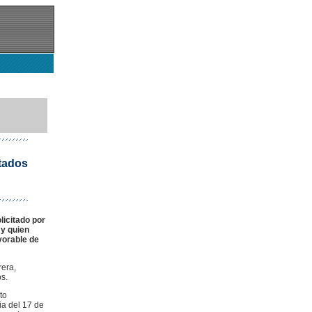
tados
licitado por
 y quien
vorable de
era,
s.
to
ia del 17 de