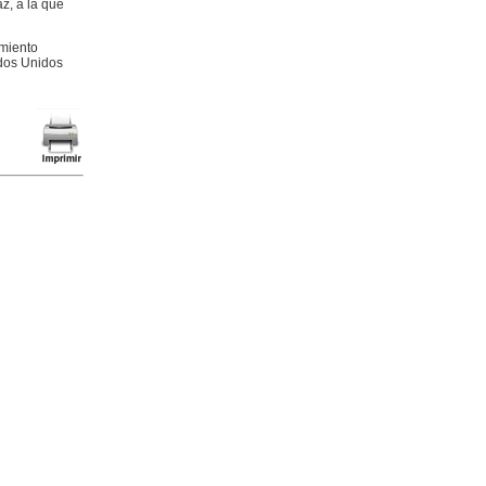
z, a la que
imiento
ados Unidos