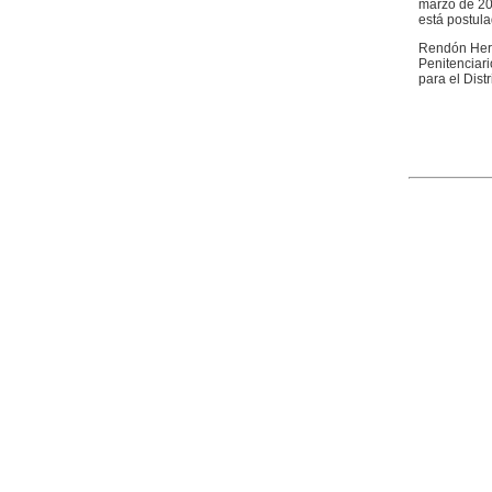
marzo de 201
está postula
Rendón Herre
Penitenciari
para el Dist