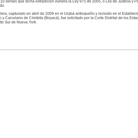
0 señaló que dicha extradición vulnera la Ley 975 de 2005, o Ley de Justicia y Pa
do.
ra, capturado en abril de 2009 en el Urabá antioqueño y recluido en el Establec
o y Carcelario de Cómbita (Boyacá), fue solicitado por la Corte Distrital de los Est
rito Sur de Nueva York.