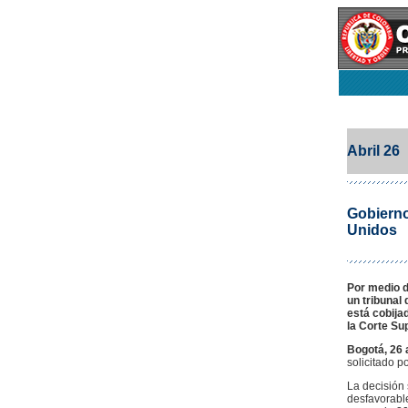
Abril 26
Gobierno
Unidos
Por medio d
un tribunal
está cobija
la Corte Su
Bogotá, 26 
solicitado p
La decisión 
desfavorable