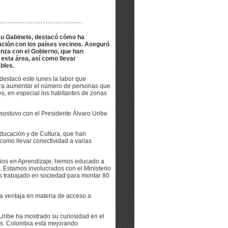
 su Gabinete, destacó cómo ha
ación con los países vecinos. Aseguró
anza con el Gobierno, que han
 esta área, así como llevar
bles.
destacó este lunes la labor que
para aumentar el número de personas que
s, en especial los habitantes de zonas
 sostuvo con el Presidente Álvaro Uribe
 Educación y de Cultura, que han
como llevar conectividad a varias
cios en Aprendizaje; hemos educado a
. Estamos involucrados con el Ministerio
mos trabajado en sociedad para montar 80
a ventaja en materia de acceso a
Uribe ha mostrado su curiosidad en el
nos. Colombia está mejorando