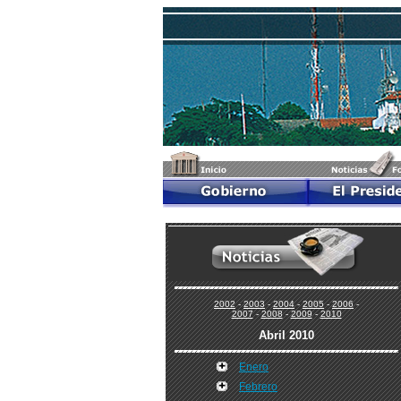
2002
-
2003
-
2004
-
2005
-
2006
-
2007
-
2008
-
2009
-
2010
Abril 2010
Enero
Febrero