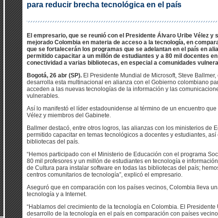
para reducir brecha tecnológica en el país
El empresario, que se reunió con el Presidente Álvaro Uribe Vélez y
mejorado Colombia en materia de acceso a la tecnología, en compar
que se fortalecerán los programas que se adelantan en el país en ali
permitido capacitar a un millón de estudiantes y a 80 mil docentes en
conectividad a varias bibliotecas, en especial a comunidades vulnera
Bogotá, 26 abr (SP).
El Presidente Mundial de Microsoft, Steve Ballmer, 
desarrolla esta multinacional en alianza con el Gobierno colombiano 
acceden a las nuevas tecnologías de la información y las comunicacione
vulnerables.
Así lo manifestó el líder estadounidense al término de un encuentro que
Vélez y miembros del Gabinete.
Ballmer destacó, entre otros logros, las alianzas con los ministerios de
permitido capacitar en temas tecnológicos a docentes y estudiantes, así 
bibliotecas del país.
“Hemos participado con el Ministerio de Educación con el programa So
80 mil profesores y un millón de estudiantes en tecnología e información
de Cultura para instalar software en todas las bibliotecas del país; he
centros comunitarios de tecnología”, explicó el empresario.
Aseguró que en comparación con los países vecinos, Colombia lleva un
tecnología y a Internet.
“Hablamos del crecimiento de la tecnología en Colombia. El Presidente 
desarrollo de la tecnología en el país en comparación con países veci