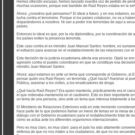
Hemos ofrecido excusas, hemos lanzado nuestra voz de pedido de perdó
muchas ocasiones, porque ese bandido de Raúl Reyes estaba en la sel
Ahora: ¿nosotros qué pensamos? El ideal a futuro, y en eso estamos, es
lucha contra el terrorismo. Porque si los países colaboran, no va a haber 
disparándonos a nosotros. Ni van a poder irse terroristas de aquí a sec
países.
Entonces lo ideal es que, por la vía diplomática, por la coordinación de a
los países eviten la presencia terrorista.
Este caso contra el ex ministro Juan Manuel Santos: hombre, es suma
el esfuerzo para avanzar en el restablecimiento de las relaciones con e
Esta decisión de la justicia ecuatoriana afecta ese proceso. Ojalá se en
agresión contra el pueblo colombiano en que se constituye esa decisión d
ministro Juan Manuel Santos.
Ahora: aquí estamos es ante un tema que corresponde al Gobierno, al E
pensar quién era Raúl Reyes: un terrorista. ¿Qué hacía? Asesinar al pu
Pública, asesinar a los civiles, a los erradicadores de droga.
¿Qué hacía Raúl Reyes? Era quien mantenía, prácticamente era el carcel
el que ordenaba mantenerla en el cautiverio. Esto es bien importante e
un tema de una persona, sino ante un tema que interesa totalmente a tod
El Ministerio de Relaciones Exteriores está en este momento consideran
hace parte de lo que podemos llamar un menú de temas en la mesa de a
diálogo con el Gobierno ecuatoriano para el restablecimiento total de l
cómo se actúa ante los diferentes organismos internacionales.
Pero es muy claro, es muy claro: para el país ha sido altamente conveni
defensa de que no nos maten a los ciudadanos, de que no los secuestren, 