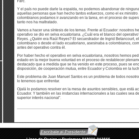
Farc.
Y el país no puede darle la espalda, no podemos abandonar de ninguna
aquellas personas que han hecho tantos esfuerzos, como el ex ministro
colombianos podamos ir avanzando en la tarea, en el proceso de superar
tanto nos ha maltratado.
Vamos a hacer una síntesis de los temas. Frente al Ecuador: nosotros 
operativo se dio en selva ecuatoriana. ¿Cuál era el blanco del operati
Reyes. ¿Quién era Raúl Reyes? El secuestrador de Ingrid Betancourt, el n
colombiano o desde el lado ecuatoriano, asesinaba a colombianos, com
antes del operativo contra él.
Por haber hecho el operativo en selva ecuatoriana, nosotros hemos pe
estado en la mejor buena voluntad en el proceso de restablecer plenam
destacado que a medida que se ha venido en este proceso, pues se en
disposición, de cooperación mutua, entre Ecuador y Colombia en la lucha
Este problema de Juan Manuel Santos es un problema de todos nosotros
lo tenemos que enfrentar.
Ojalá lo podamos resolver en la mesa de asuntos sensibles, que está ac
Ecuador. Y también en las instancias internacionales a las cuales sea de
superior interés nacional”.