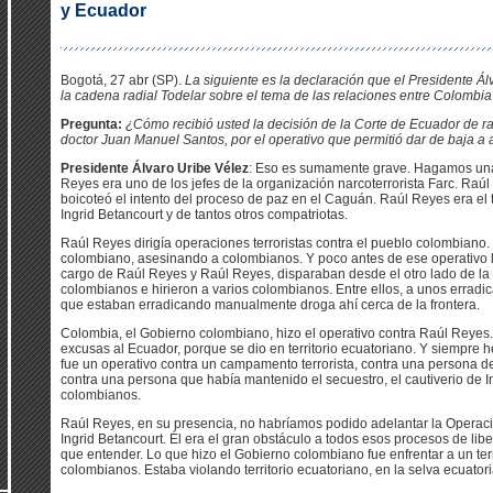
y Ecuador
Bogotá, 27 abr (SP).
La siguiente es la declaración que el Presidente Ál
la cadena radial Todelar sobre el tema de las relaciones entre Colombia
Pregunta:
¿Cómo recibió usted la decisión de la Corte de Ecuador de rat
doctor Juan Manuel Santos, por el operativo que permitió dar de baja a 
Presidente Álvaro Uribe Vélez
: Eso es sumamente grave. Hagamos una
Reyes era uno de los jefes de la organización narcoterrorista Farc. Raúl
boicoteó el intento del proceso de paz en el Caguán. Raúl Reyes era el t
Ingrid Betancourt y de tantos otros compatriotas.
Raúl Reyes dirigía operaciones terroristas contra el pueblo colombiano. Y
colombiano, asesinando a colombianos. Y poco antes de ese operativo la
cargo de Raúl Reyes y Raúl Reyes, disparaban desde el otro lado de la 
colombianos e hirieron a varios colombianos. Entre ellos, a unos errad
que estaban erradicando manualmente droga ahí cerca de la frontera.
Colombia, el Gobierno colombiano, hizo el operativo contra Raúl Reyes.
excusas al Ecuador, porque se dio en territorio ecuatoriano. Y siempre
fue un operativo contra un campamento terrorista, contra una persona de
contra una persona que había mantenido el secuestro, el cautiverio de I
colombianos.
Raúl Reyes, en su presencia, no habríamos podido adelantar la Operació
Ingrid Betancourt. Él era el gran obstáculo a todos esos procesos de li
que entender. Lo que hizo el Gobierno colombiano fue enfrentar a un te
colombianos. Estaba violando territorio ecuatoriano, en la selva ecuator