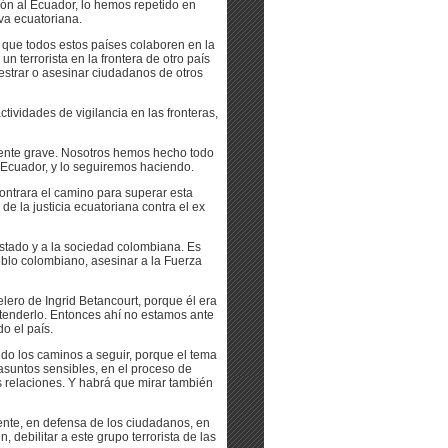
n al Ecuador, lo hemos repetido en
va ecuatoriana.
 que todos estos países colaboren en la
un terrorista en la frontera de otro país
uestrar o asesinar ciudadanos de otros
ctividades de vigilancia en las fronteras,
mente grave. Nosotros hemos hecho todo
l Ecuador, y lo seguiremos haciendo.
contrara el camino para superar esta
e la justicia ecuatoriana contra el ex
stado y a la sociedad colombiana. Es
eblo colombiano, asesinar a la Fuerza
ero de Ingrid Betancourt, porque él era
ntenderlo. Entonces ahí no estamos ante
o el país.
do los caminos a seguir, porque el tema
suntos sensibles, en el proceso de
as relaciones. Y habrá que mirar también
ente, en defensa de los ciudadanos, en
debilitar a este grupo terrorista de las