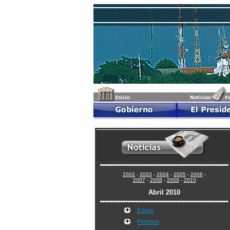
2002
-
2003
-
2004
-
2005
-
2006
-
2007
-
2008
-
2009
-
2010
Abril 2010
Enero
Febrero