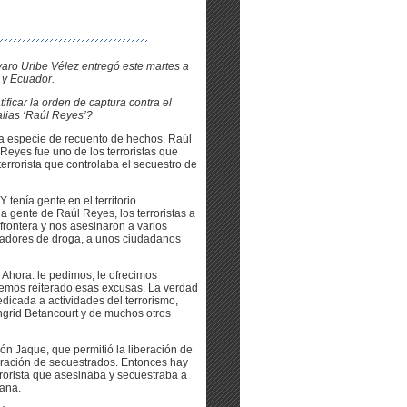
varo Uribe Vélez entregó este martes a
 y Ecuador.
ificar la orden de captura contra el
alias ‘Raúl Reyes’?
 especie de recuento de hechos. Raúl
 Reyes fue uno de los terroristas que
errorista que controlaba el secuestro de
 tenía gente en el territorio
 gente de Raúl Reyes, los terroristas a
frontera y nos asesinaron a varios
icadores de droga, a unos ciudadanos
 Ahora: le pedimos, le ofrecimos
 hemos reiterado esas excusas. La verdad
dicada a actividades del terrorismo,
ngrid Betancourt y de muchos otros
n Jaque, que permitió la liberación de
beración de secuestrados. Entonces hay
rrorista que asesinaba y secuestraba a
iana.