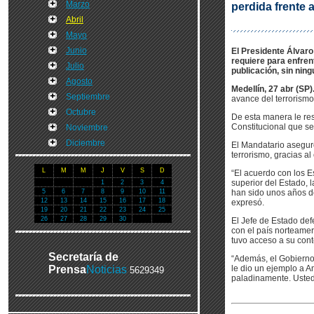
Marzo
perdida frente a
Abril
Mayo
Junio
El Presidente Álvaro
requiere para enfren
Julio
publicación, sin nin
Agosto
Medellín, 27 abr (SP)
Septiembre
avance del terrorism
Octubre
De esta manera le res
Constitucional que se
Noviembre
Diciembre
El Mandatario asegur
terrorismo, gracias 
L
M
M
J
V
S
D
“El acuerdo con los E
superior del Estado, 
1
2
3
4
5
6
7
8
9
10
11
han sido unos años d
12
13
14
15
16
17
18
expresó.
19
20
21
22
23
24
25
26
27
28
29
30
El Jefe de Estado def
con el país norteame
tuvo acceso a su cont
Secretaría de
“Además, el Gobierno,
Prensa
Noticias
le dio un ejemplo a A
5629349
paladinamente. Usted 