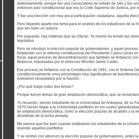
detenidamente, porque fue una convocatoria de estado de sitio y fue una
entonces juez constitucional que era la Corte Suprema de Justicia, por e
Y fue una elección con muy poca participación ciudadana, aquella elecc
Pero dejando aparte ese tema para el análisis de los estudiosos de la hi
que ahí hubo un avance.
Por supuesto, hay materias que se critican. Yo mismo he tenido las obs
legislativo.
Pero se introdujo la elección popular de gobernadores, y aquel proceso
fortalecido con la reforma constitucional del Presidente Carlos Lleras e
fiscal, aquel proceso de descentralización que también se fortaleció con 
Betancur, impulsadas por el entonces Ministro Jaime Castro.
Ese proceso se fortalece con la Constitución de 1991, con el Sistema Ge
constitucionalmente unos porcentajes muy significativos de transferencia
ordinarios recaudados por la Nación.
¿Por qué traigo estos dos temas?
Porque fueron temas de gran ampliación democrática, que se reclamaro
Yo recuerdo, siendo estudiante de la Universidad de Antioquia, de su Fa
1970 hacían llegar a la Universidad panfletos en los cuales garantizab
de ampliación democrática, como la elección popular de alcaldes y la e
desistirían de la lucha armada.
Me parece que fue ayer cuando estábamos los estudiantes de la Universi
leyendo aquellos panfletos.
Y se recibió con alborozo la elección popular de gobernadores, antes la