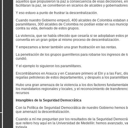
aquellos que propusieron la paz a consecuencia de esas decisiones, en
facilitaran la paz, se convirtieron en sicarios de alcaldes y gobernadores
Y eso estuvo a punto de frustrar la descentralización.
Cuando nuestro Gobierno empezó, 400 alcaldes de Colombia estaban a
paramilitares, 300 alcaldes de Colombia no podían estar en sus municip
contra su vida, derivado de estos grupos.
La violencia, que se había ofrecido que cesaría si se adoptaban estos p
convertía en un gran golpe al mismo proceso de descentralización.
Y empezamos a tener también una gran frustración en las rentas.
La penetración de los grupos guerrilleros para robarse los ingresos de 
cundió.
Y el ejemplo lo siguieron los paramilitares.
Encontrábamos en Arauca y en Casanare primero al Eln y a las Farc, d
regalías petroleras de estos departamentos, y después a los paramilitar
Hubo una gran amenaza de la violencia a los dos factores fundamentales
los mandatarios regionales y locales, y el reconocimiento de transferenci
recursos
Intangibles de la Seguridad Democrática
Con la Política de Seguridad Democrática de nuestro Gobierno hemos 
que amenazó la descentralización.
Cuando a mí me preguntan por los resultados de la Seguridad Democrát
que reitero hoy aquí en la Universidad de Medellín: hemos avanzado,
todavía.