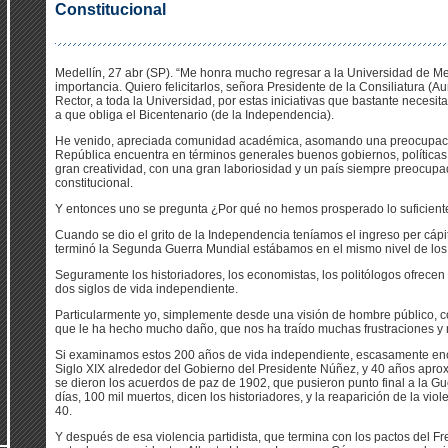
Constitucional
Medellín, 27 abr (SP). “Me honra mucho regresar a la Universidad de Med
importancia. Quiero felicitarlos, señora Presidente de la Consiliatura (Au
Rector, a toda la Universidad, por estas iniciativas que bastante necesit
a que obliga el Bicentenario (de la Independencia).
He venido, apreciada comunidad académica, asomando una preocupación
República encuentra en términos generales buenos gobiernos, políticas 
gran creatividad, con una gran laboriosidad y un país siempre preocupad
constitucional.
Y entonces uno se pregunta ¿Por qué no hemos prosperado lo suficient
Cuando se dio el grito de la Independencia teníamos el ingreso per cáp
terminó la Segunda Guerra Mundial estábamos en el mismo nivel de los 
Seguramente los historiadores, los economistas, los politólogos ofrece
dos siglos de vida independiente.
Particularmente yo, simplemente desde una visión de hombre público, co
que le ha hecho mucho daño, que nos ha traído muchas frustraciones y n
Si examinamos estos 200 años de vida independiente, escasamente enc
Siglo XIX alrededor del Gobierno del Presidente Núñez, y 40 años apr
se dieron los acuerdos de paz de 1902, que pusieron punto final a la Gu
días, 100 mil muertos, dicen los historiadores, y la reaparición de la viol
40.
Y después de esa violencia partidista, que termina con los pactos del Fr