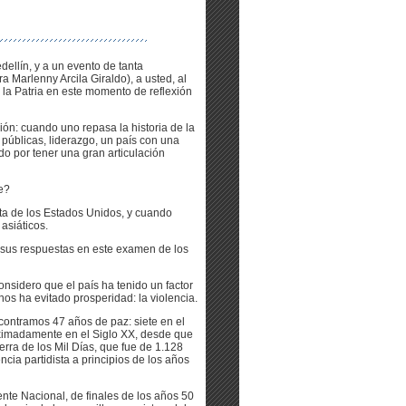
ellín, y a un evento de tanta
ra Marlenny Arcila Giraldo), a usted, al
a la Patria en este momento de reflexión
: cuando uno repasa la historia de la
públicas, liderazgo, un país con una
o por tener una gran articulación
e?
ita de los Estados Unidos, y cuando
asiáticos.
n sus respuestas en este examen de los
nsidero que el país ha tenido un factor
os ha evitado prosperidad: la violencia.
ontramos 47 años de paz: siete en el
oximadamente en el Siglo XX, desde que
erra de los Mil Días, que fue de 1.128
encia partidista a principios de los años
ente Nacional, de finales de los años 50