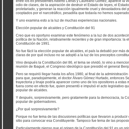
entre los ex presidentes Alberto Lleras y Laureano Gómez, aparece la vio
odio de clases, de la aspiración de destruir el Estado de leyes, el Estad
proletariado, y generan la reacción igualmente cruel y devastadora del p
cooptados por el narcotráfico, pesadilla que todavía no hemos superado
Y uno examina esto a la luz de muchas experiencias nacionales.
Elección popular de alcaldes y Constitución del 91
Creo que es oportuno examinar este fenómeno a la luz de dos acontecimi
política de la Nación, relativamente recientes y de gran importancia: la 
Constitución de 1991.
No fue fácil la elección popular de alcaldes, el país la debatió por más 
claras de por qué incluso no se adoptó a la luz de los preceptos constit
Vino después la Constitución del 86, el tema se olvidó, lo vino a menci
reunión de Ibagué, el Congreso ideológico que presidió el general Benj
Pero se requirió llegar hasta los años 1980, al final de la administración
para que, paradojalmente, el doctor Álvaro Gómez Hurtado, entonces S
trayectoria y linaje podría aparecer como uno de los opositores a esta
fuera como en efecto fue, quien presentó e impulsó el acto legislativo q
popular de alcaldes.
Y después, sorpresivamente, pero gratamente para la democracia, la Cons
popular de gobernadores.
¿Por qué sorpresivamente?
Porque no fue tema de las discusiones políticas que llevaron a producir 
sitio para convocar esa Constituyente. Tampoco fue tema de las proposici
Particularmente pienso que el origen de la Constitución del 91 es un or