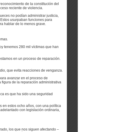
econocimiento de la constitución del
ceso reciente de violencia.
eces no podían administrar justicia,
. Estos usurpaban funciones para
para hablar de lo menos grave.
timas.
Hoy tenemos 280 mil víctimas que han
 estamos en un proceso de reparación.
odio, que evita reacciones de venganza.
para avanzar en el proceso de
 figura de la reparación administrativa
ica es que ha sido una seguridad
os en estos ocho años, con una política
 adelantado con legislación ordinaria,
rado, los que nos siguen afectando –