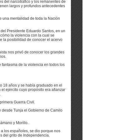
 del narcotráfico y los remanentes de
tienen largos y profundos antecedentes
ere una mentalidad de toda la Nación
er del Presidente Eduardo Santos, en un
 cómo la violencia con la cual se
de la posibilidad de conocer el acervo
uista nos privó de conocer los grandes
ios.
fantasma de la violencia en todos los
do 18 años y se había graduado en el
el ejército cuyo propósito era afianzar
.
rimera Guerra Civil.
, y desde Tunja el Gobierno de Camilo
Sámano y Morillo.
 a los españoles, se dio porque nos
s del grito de Independencia.