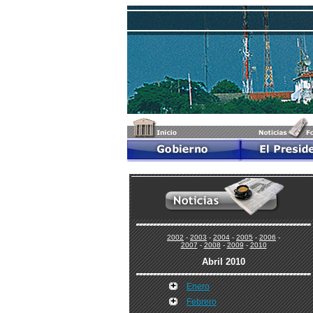
2002
-
2003
-
2004
-
2005
-
2006
-
2007
-
2008
-
2009
-
2010
Abril 2010
Enero
Febrero