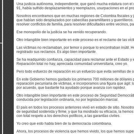
Una justicia autónoma, independiente, que ganó mucha estatura con el r
91, había sufrido desplazamientos y reemplazos, usurpaciones en el pro
Nosotros encontramos que en muchas regiones de Colombia fiscales y ju
que habían sido desplazados por cabecillas paramilitares y guerrilleros
resolver conflictos de familia, para resolver dificultades entre vecinos, 
Ese monopolio de la justicia se ha venido recuperando.
Otro intangible bien importante en este proceso es el reclamo de las víc
Las víctimas no reclamaban, por temor o porque lo encontraban inútil. 
registrado sus reclamos. Es algo bien importante.
Se ha readquirido confianza, capacidad para reclamar ante el Estado y
Reparación total no hay, apreciada comunidad universitaria, creo yo.
Pero todo esfuerzo de reparación es un esfuerzo que evita semillas de 
En este Gobierno hemos gastado los primeros 700 millones de dólares 
reparación pecuniaria de víctimas, e incorporamos una figura que ágil: la
por acuerdo, que bastante ha ayudado porque avanza con rapidez.
Otro intangible bien importante en este proceso de Seguridad Democrát
conducida por legislación ordinaria, no por legislación marcial.
El país en todos los procesos anteriores vivió en estado de sitio. Nosotr
de seguridad sostenida y firme, y que ha mostrado su eficacia, la hemos
con total respeto a los derechos políticos, a las garantías civiles.
Yo creo que esto habla bien de la democracia colombiana.
Ahora, los procesos de violencia que hemos vivido, los que hemos supe