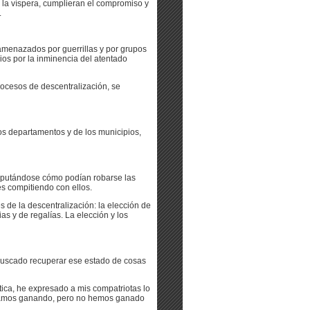
 la víspera, cumplieran el compromiso y
.
menazados por guerrillas y por grupos
ios por la inminencia del atentado
rocesos de descentralización, se
los departamentos y de los municipios,
isputándose cómo podían robarse las
es compitiendo con ellos.
 de la descentralización: la elección de
as y de regalías. La elección y los
buscado recuperar ese estado de cosas
ica, he expresado a mis compatriotas lo
 vamos ganando, pero no hemos ganado