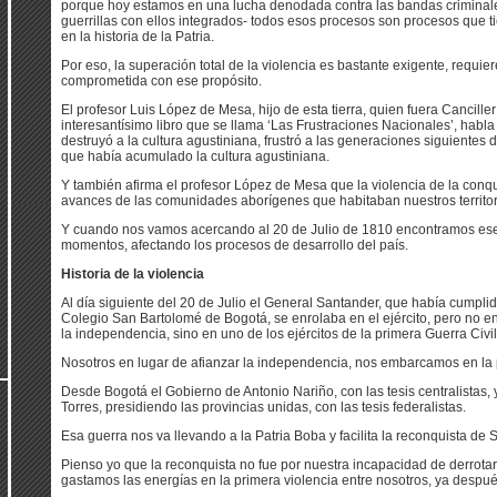
porque hoy estamos en una lucha denodada contra las bandas criminales
guerrillas con ellos integrados- todos esos procesos son procesos que 
en la historia de la Patria.
Por eso, la superación total de la violencia es bastante exigente, requi
comprometida con ese propósito.
El profesor Luis López de Mesa, hijo de esta tierra, quien fuera Cancill
interesantísimo libro que se llama ‘Las Frustraciones Nacionales’, habla
destruyó a la cultura agustiniana, frustró a las generaciones siguientes 
que había acumulado la cultura agustiniana.
Y también afirma el profesor López de Mesa que la violencia de la conq
avances de las comunidades aborígenes que habitaban nuestros territor
Y cuando nos vamos acercando al 20 de Julio de 1810 encontramos ese 
momentos, afectando los procesos de desarrollo del país.
Historia de la violencia
Al día siguiente del 20 de Julio el General Santander, que había cumpli
Colegio San Bartolomé de Bogotá, se enrolaba en el ejército, pero no en 
la independencia, sino en uno de los ejércitos de la primera Guerra Civil
Nosotros en lugar de afianzar la independencia, nos embarcamos en la p
Desde Bogotá el Gobierno de Antonio Nariño, con las tesis centralistas
Torres, presidiendo las provincias unidas, con las tesis federalistas.
Esa guerra nos va llevando a la Patria Boba y facilita la reconquista de 
Pienso yo que la reconquista no fue por nuestra incapacidad de derrotar
gastamos las energías en la primera violencia entre nosotros, ya despué