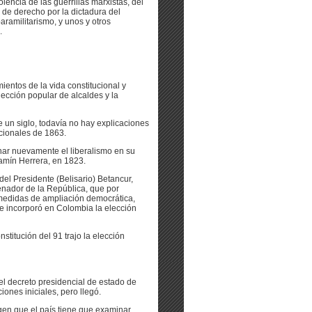
lencia de las guerrillas marxistas, del
o de derecho por la dictadura del
aramilitarismo, y unos y otros
.
entos de la vida constitucional y
elección popular de alcaldes y la
de un siglo, todavía no hay explicaciones
ucionales de 1863.
onar nuevamente el liberalismo en su
amín Herrera, en 1823.
 del Presidente (Belisario) Betancur,
enador de la República, que por
s medidas de ampliación democrática,
ue incorporó en Colombia la elección
titución del 91 trajo la elección
el decreto presidencial de estado de
ones iniciales, pero llegó.
igen que el país tiene que examinar