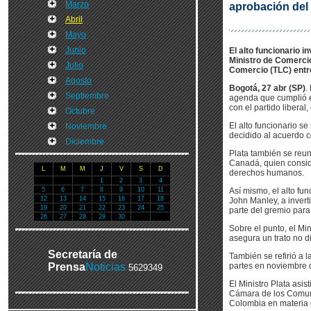
Marzo
aprobación del
Abril
Mayo
Junio
El alto funcionario 
Ministro de Comercio
Julio
Comercio (TLC) entr
Agosto
Bogotá, 27 abr (SP)
.
Septiembre
agenda que cumplió e
con el partido liberal
Octubre
El alto funcionario s
Noviembre
decidido al acuerdo c
Diciembre
Plata también se reuni
Canadá, quien consid
L
M
M
J
V
S
D
derechos humanos.
1
2
3
4
5
6
7
8
9
10
11
Así mismo, el alto fu
12
13
14
15
16
17
18
John Manley, a invert
19
20
21
22
23
24
25
parte del gremio para
26
27
28
29
30
Sobre el punto, el Min
asegura un trato no d
Secretaría de
También se refirió a l
Prensa
Noticias
partes en noviembre d
5629349
El Ministro Plata asi
Cámara de los Comune
Colombia en materia d