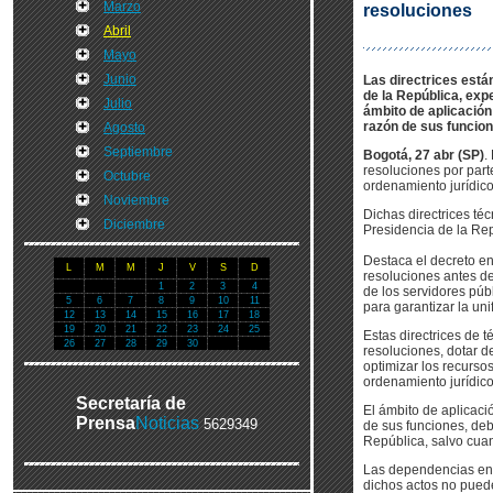
Marzo
resoluciones
Abril
Mayo
Junio
Las directrices est
de la República, expe
Julio
ámbito de aplicación
razón de sus funcion
Agosto
Septiembre
Bogotá, 27 abr (SP)
.
resoluciones por part
Octubre
ordenamiento jurídico
Noviembre
Dichas directrices té
Diciembre
Presidencia de la Rep
Destaca el decreto en
L
M
M
J
V
S
D
resoluciones antes de 
1
2
3
4
de los servidores púb
5
6
7
8
9
10
11
para garantizar la un
12
13
14
15
16
17
18
19
20
21
22
23
24
25
Estas directrices de 
26
27
28
29
30
resoluciones, dotar de
optimizar los recursos
ordenamiento jurídico
Secretaría de
El ámbito de aplicaci
Prensa
Noticias
5629349
de sus funciones, deb
República, salvo cuan
Las dependencias enc
dichos actos no puede