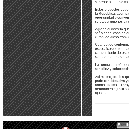
superior al que se va 
Estos proyectos deber
la República, acompa
oportunidad y conveni
sujetos a quienes va d
Agrega el decreto que
señaladas, caso en el
cumplido dicho trámit
Cuando, de conformid
específicos de regula
cumplimiento de esa o
se hubieren presenta
La norma también dest
sencillez y coherenci
Así mismo, explica qu
parte considerativa y 
administrativo. El pr
debidamente justifica
ajustes.