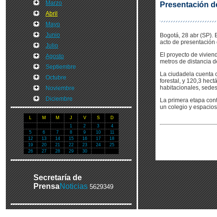
Marzo
Presentación de
Abril
Mayo
Junio
Bogotá, 28 abr (SP). 
acto de presentación 
Julio
El proyecto de vivien
Agosto
metros de distancia de
Septiembre
La ciudadela cuenta c
Octubre
forestal, y 120,3 hec
habitacionales, sedes
Noviembre
Diciembre
La primera etapa con
un colegio y espacios
L
M
M
J
V
S
D
1
2
3
4
5
6
7
8
9
10
11
12
13
14
15
16
17
18
19
20
21
22
23
24
25
26
27
28
29
30
Secretaría de
Prensa
Noticias
5629349