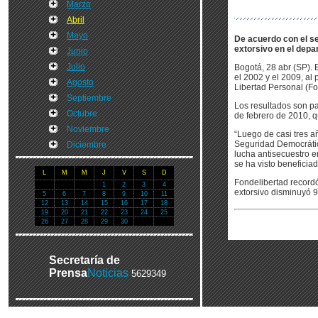
Marzo
Abril
Mayo
De acuerdo con el se
extorsivo en el depa
Junio
Julio
Bogotá, 28 abr (SP). 
el 2002 y el 2009, al
Agosto
Libertad Personal (Fo
Septiembre
Los resultados son pa
Octubre
de febrero de 2010, q
Noviembre
“Luego de casi tres a
Seguridad Democrática
Diciembre
lucha antisecuestro 
se ha visto beneficiad
L
M
M
J
V
S
D
Fondelibertad recordó
1
2
3
4
extorsivo disminuyó 9
5
6
7
8
9
10
11
12
13
14
15
16
17
18
19
20
21
22
23
24
25
26
27
28
29
30
Secretaría de
Prensa
Noticias
5629349