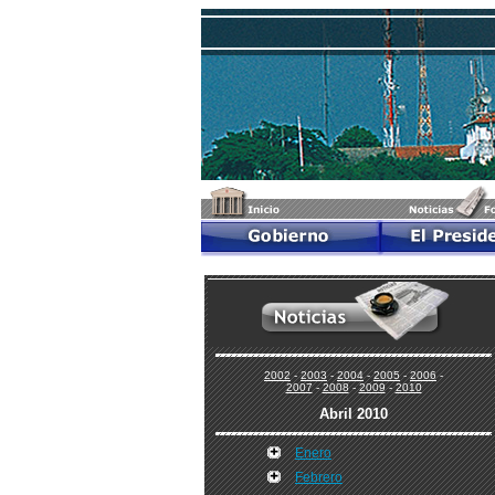
2002
-
2003
-
2004
-
2005
-
2006
-
2007
-
2008
-
2009
-
2010
Abril 2010
Enero
Febrero