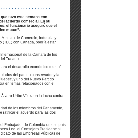
es que tuvo esta semana con
del acuerdo comercial. En su
s, el funcionario aseguró que el
ico mutuo”.
 Ministro de Comercio, Industria y
io (TLC) con Canadá, podría estar
 Internacional de la Cámara de los
del Tratado.
para el desarrollo económico mutuo”.
putados del partido conservador y la
 Quebec, y uno del Nuevo Partido
bia en temas relacionados con el
 Álvaro Uribe Vélez en la lucha contra
ividad de los miembros del Parlamento,
 ratificar el acuerdo para las dos
r el Embajador de Colombia en ese país,
Rebeca Lee; el Consejero Presidencial
indicato de las Empresas Públicas de