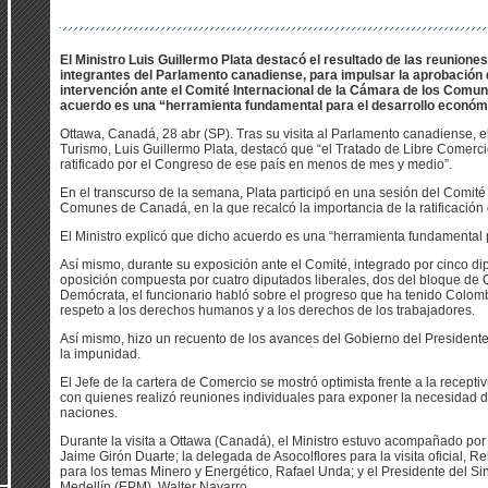
El Ministro Luis Guillermo Plata destacó el resultado de las reunion
integrantes del Parlamento canadiense, para impulsar la aprobación 
intervención ante el Comité Internacional de la Cámara de los Comune
acuerdo es una “herramienta fundamental para el desarrollo económ
Ottawa, Canadá, 28 abr (SP). Tras su visita al Parlamento canadiense, el
Turismo, Luis Guillermo Plata, destacó que “el Tratado de Libre Comerc
ratificado por el Congreso de ese país en menos de mes y medio”.
En el transcurso de la semana, Plata participó en una sesión del Comité
Comunes de Canadá, en la que recalcó la importancia de la ratificación 
El Ministro explicó que dicho acuerdo es una “herramienta fundamental 
Así mismo, durante su exposición ante el Comité, integrado por cinco di
oposición compuesta por cuatro diputados liberales, dos del bloque de
Demócrata, el funcionario habló sobre el progreso que ha tenido Colom
respeto a los derechos humanos y a los derechos de los trabajadores.
Así mismo, hizo un recuento de los avances del Gobierno del Presidente
la impunidad.
El Jefe de la cartera de Comercio se mostró optimista frente a la recept
con quienes realizó reuniones individuales para exponer la necesidad de
naciones.
Durante la visita a Ottawa (Canadá), el Ministro estuvo acompañado po
Jaime Girón Duarte; la delegada de Asocolflores para la visita oficial, 
para los temas Minero y Energético, Rafael Unda; y el Presidente del S
Medellín (EPM), Walter Navarro.