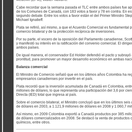
Cabe recordar que la semana pasada el TLC entre ambos países fue ap
de los Comunes de Canadá, con 183 votos a favor y 78 en contra. En es
segundo debate. Entre los votos a favor están el del Primer Ministro Ste
Michael Ignatieff.
Plata se refirió, así mismo, a que el Acuerdo Comercial es fundamental
comercio bilateral y de la protección recíproca de inversiones.
Por su parte, el vocero de la oposición del Parlamento canadiense, Sco
y manifestó su interés en la ratificación del convenio comercial. El dirig
ambos países.
De igual manera, el conservador Ed Holder defendió el pacto y subrayó 
prontitud, para promover un mayor desarrollo económico en ambas nac
Balanza comercial
El Ministro de Comercio señaló que en los últimos años Colombia ha regi
empresarios canadienses por invertir en el país.
Plata recordó que la inversión acumulada de Canadá en Colombia, entr
millones de dólares, lo que representa una participación del 3,6 por cient
Directa (IED) total que ingresa al país.
Sobre el comercio bilateral, el Ministro concluyó que en los últimos sei
de dólares en 2003, a 1.121,9 millones de dólares en 2008 y 1.060,7 mi
Así mismo, en 2009 Colombia exportó a Canadá productos por 385 millon
de dólares comercializados en 2008. Se destacó la venta de productos co
químicos, entre otros.