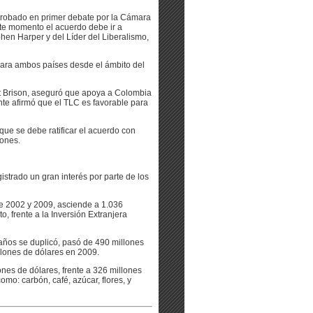
robado en primer debate por la Cámara
te momento el acuerdo debe ir a
phen Harper y del Líder del Liberalismo,
 para ambos países desde el ámbito del
tt Brison, aseguró que apoya a Colombia
ente afirmó que el TLC es favorable para
que se debe ratificar el acuerdo con
iones.
strado un gran interés por parte de los
e 2002 y 2009, asciende a 1.036
o, frente a la Inversión Extranjera
s años se duplicó, pasó de 490 millones
llones de dólares en 2009.
es de dólares, frente a 326 millones
mo: carbón, café, azúcar, flores, y