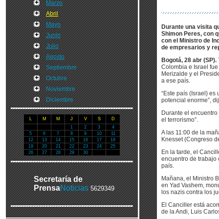
Marzo
Abril
Mayo
Durante una visita qu
Shimon Peres, con qui
Junio
con el Ministro de I
Julio
de empresarios y re
Agosto
Bogotá, 28 abr (SP).
Colombia e Israel fu
Septiembre
Merizalde y el Presid
Octubre
a ese país.
Noviembre
“Este país (Israel) 
Diciembre
potencial enorme”, dij
Durante el encuentro 
L
M
M
J
V
S
D
el terrorismo”.
1
2
3
4
A las 11:00 de la mañ
5
6
7
8
9
10
11
Knesset (Congreso de 
12
13
14
15
16
17
18
19
20
21
22
23
24
25
En la tarde, el Cancil
26
27
28
29
30
encuentro de trabajo
país.
Secretaría de
Mañana, el Ministro 
en Yad Vashem, monum
Prensa
Noticias
5629349
los nazis contra los 
El Canciller está aco
de la Andi, Luis Carlo