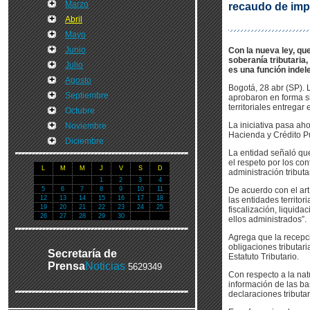
Marzo
recaudo de im
Abril
Mayo
Junio
Con la nueva ley, qu
soberanía tributaria,
Julio
es una función indel
Agosto
Bogotá, 28 abr (SP).
Septiembre
aprobaron en forma si
territoriales entrega
Octubre
La iniciativa pasa ah
Noviembre
Hacienda y Crédito P
Diciembre
La entidad señaló que 
el respeto por los co
L
M
M
J
V
S
D
administración tribut
1
2
3
4
5
6
7
8
9
10
11
De acuerdo con el art
12
13
14
15
16
17
18
las entidades territor
19
20
21
22
23
24
25
fiscalización, liquida
26
27
28
29
30
ellos administrados”.
Agrega que la recepc
obligaciones tributar
Secretaría de
Estatuto Tributario.
Prensa
Noticias
5629349
Con respecto a la natu
información de las ba
declaraciones tributar