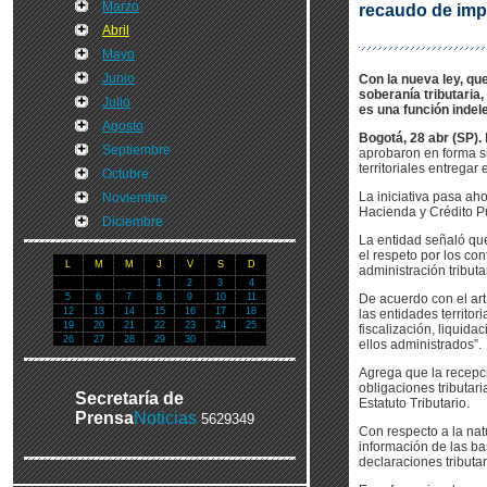
Marzo
recaudo de im
Abril
Mayo
Junio
Con la nueva ley, qu
soberanía tributaria,
Julio
es una función indel
Agosto
Bogotá, 28 abr (SP).
Septiembre
aprobaron en forma si
territoriales entrega
Octubre
La iniciativa pasa ah
Noviembre
Hacienda y Crédito P
Diciembre
La entidad señaló que 
el respeto por los co
L
M
M
J
V
S
D
administración tribut
1
2
3
4
5
6
7
8
9
10
11
De acuerdo con el art
12
13
14
15
16
17
18
las entidades territor
19
20
21
22
23
24
25
fiscalización, liquida
26
27
28
29
30
ellos administrados”.
Agrega que la recepc
obligaciones tributar
Secretaría de
Estatuto Tributario.
Prensa
Noticias
5629349
Con respecto a la natu
información de las ba
declaraciones tributar