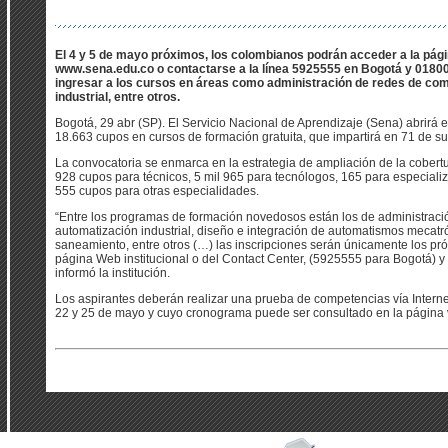
El 4 y 5 de mayo próximos, los colombianos podrán acceder a la págin
www.sena.edu.co o contactarse a la línea 5925555 en Bogotá y 018000
ingresar a los cursos en áreas como administración de redes de co
industrial, entre otros.
Bogotá, 29 abr (SP). El Servicio Nacional de Aprendizaje (Sena) abrirá e
18.663 cupos en cursos de formación gratuita, que impartirá en 71 de su
La convocatoria se enmarca en la estrategia de ampliación de la cobertu
928 cupos para técnicos, 5 mil 965 para tecnólogos, 165 para especializ
555 cupos para otras especialidades.
“Entre los programas de formación novedosos están los de administrac
automatización industrial, diseño e integración de automatismos mecatró
saneamiento, entre otros (…) las inscripciones serán únicamente los pró
página Web institucional o del Contact Center, (5925555 para Bogotá) y
informó la institución.
Los aspirantes deberán realizar una prueba de competencias vía Internet
22 y 25 de mayo y cuyo cronograma puede ser consultado en la página vir