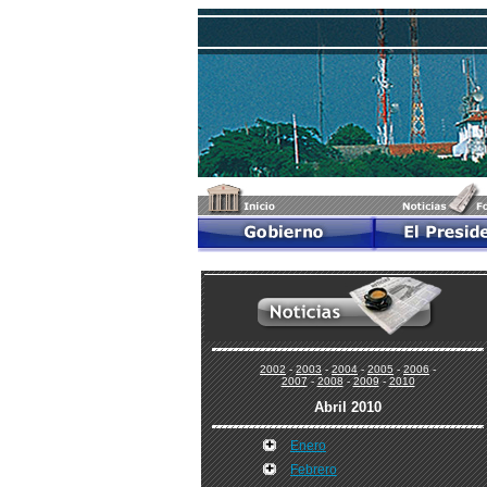
2002
-
2003
-
2004
-
2005
-
2006
-
2007
-
2008
-
2009
-
2010
Abril 2010
Enero
Febrero