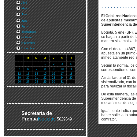
Abril
Mayo
Junio
El Gobierno Nacional
de apuestas mediante
Julio
Superintendencia de 
Agosto
Septiembre
Bogotá, 5 ene (SP). 
se hagan a partir de 
Octubre
manera sistematizada,
Noviembre
Diciembre
Con el decreto 4867, 
apuesta en un punto 
inmediatamente regist
L
M
M
J
V
S
D
1
2
3
4
Según la norma, los c
5
6
7
8
9
10
11
correspondiente, con 
12
13
14
15
16
17
18
A más tardar el 31 d
19
20
21
22
23
24
25
sistematizada, con l
26
27
28
29
30
31
para realizar la fisc
De esta manera, las a
Superintendencia de 
mecanismos de seguri
Igualmente indica qu
Secretaría de
haber solicitado auto
Prensa
Noticias
5629349
contrato”.