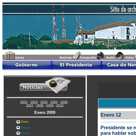
2002
-
2003
-
2004
-
2005
-
2006
-
2007
-
2008
-
2009
-
2010
Enero
2009
Enero 12
Enero
Presidente se 
Febrero
para hablar so
Marzo