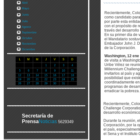
Abril
Mayo
Recientemente, Colo
Junio
como candidato para
por parte esta entid
Julio
con el propósito de r
Agosto
través del desarroll
Septiembre
En su primer día de v
Octubre
el Mandatario sostuv
Embajador John J. Da
Noviembre
de la Corporación.
Diciembre
Washington, 12 ene 
L
M
M
J
V
S
D
de visita a Washingt
Uribe Vélez se reunió
1
2
3
4
Millennium Challeng
5
6
7
8
9
10
11
invitarlos al país y a
12
13
14
15
16
17
18
posibilidad que exist
19
20
21
22
23
24
25
coordinadamente en 
26
27
28
29
30
31
programas de desarro
erradicar la pobreza.
Recientemente, Colom
Challenge Corporation
desarrollo económico
Secretaría de
Durante la reunión, e
Prensa
Noticias
5629349
Corporación, por la 
el país, especialmen
el Sena y el Instituto