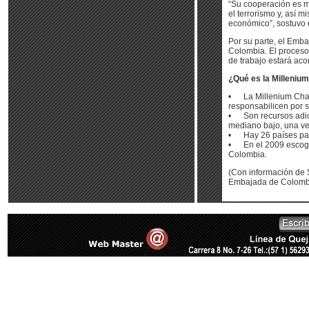
“Su cooperación es m
el terrorismo y, así 
económico”, sostuvo 
Por su parte, el Emb
Colombia. El proceso 
de trabajo estará aco
¿Qué es la Milleniu
• La Millenium Chall
responsabilicen por s
• Son recursos adici
mediano bajo, una ve
• Hay 26 países part
• En el 2009 escogie
Colombia.
(Con información de
Embajada de Colomb