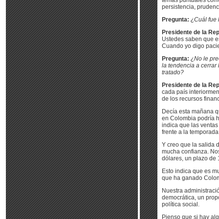
temas puntuales como 
persistencia, prudenc
Pregunta:
¿Cuál fue 
Presidente de la Rep
Ustedes saben que e
Cuando yo digo pacie
Pregunta:
¿No le pre
la tendencia a cerrar
tratado?
Presidente de la Rep
cada país interiorme
de los recursos fina
Decía esta mañana que
en Colombia podría h
indica que las ventas
frente a la temporad
Y creo que la salida
mucha confianza. Noso
dólares, un plazo de 
Esto indica que es mu
que ha ganado Colomb
Nuestra administració
democrática, un propó
política social.
Pienso que si hay al