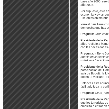
base año 2000, ese dé
año 2008.
Por supuesto, este año
economía y evitar qu
Esfuerzos en materia
Pero el país tiene con
demuestra que hay co
Pregunta:
Todo el mu
Presidente de la Rep
años reeligió a Manue
con las necesidades d
Pregunta:
¿Tiene bue
puesto en contacto c
usted va a hacer lo 
Presidente de la Rep
participación del Com
salir de Bogotá, la I
defina El Vaticano, et
Entonces este anuncio
facilitado toda la par
Pregunta:
Claro, per
Presidente de la Rep
que los terroristas d
empieza a entrar en é