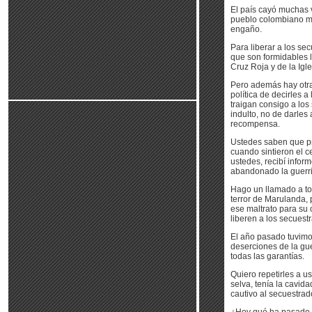
El país cayó muchas 
pueblo colombiano ma
engaño.
Para liberar a los se
que son formidables l
Cruz Roja y de la Igle
Pero además hay otra
política de decirles a
traigan consigo a los
indulto, no de darles
recompensa.
Ustedes saben que pri
cuando sintieron el c
ustedes, recibí info
abandonado la guerril
Hago un llamado a tod
terror de Marulanda, 
ese maltrato para su 
liberen a los secuest
El año pasado tuvimos
deserciones de la gu
todas las garantías.
Quiero repetirles a u
selva, tenía la cavid
cautivo al secuestrad