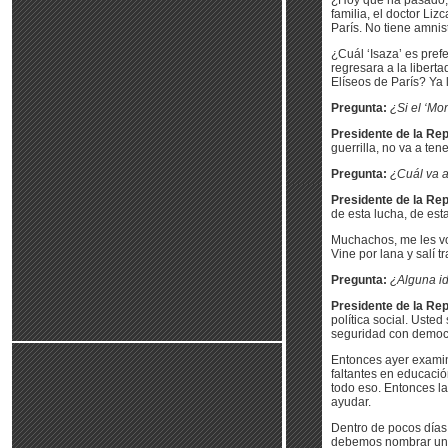
¿Hoy qué ha pasado, g
familia, el doctor Liz
París. No tiene amnis
¿Cuál ‘Isaza’ es pref
regresara a la libert
Elíseos de París? Ya 
Pregunta:
¿Si el ‘Mo
Presidente de la Rep
guerrilla, no va a ten
Pregunta:
¿Cuál va a
Presidente de la Rep
de esta lucha, de es
Muchachos, me les voy
Vine por lana y salí t
Pregunta:
¿Alguna id
Presidente de la Rep
política social. Uste
seguridad con democra
Entonces ayer examin
faltantes en educaci
todo eso. Entonces l
ayudar.
Dentro de pocos días 
debemos nombrar un en