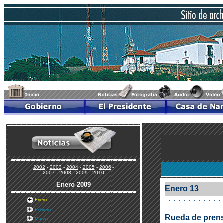
2002
-
2003
-
2004
-
2005
-
2006
-
2007
-
2008
-
2009
-
2010
Enero
2009
Enero 13
Enero
Febrero
Rueda de prens
Marzo