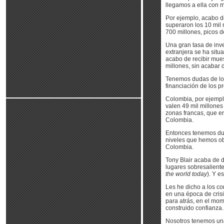
llegamos a ella con m
Por ejemplo, acabo de
superaron los 10 mil 
700 millones, picos d
Una gran tasa de inve
extranjera se ha situ
acabo de recibir mues
millones, sin acabar d
Tenemos dudas de lo q
financiación de los 
Colombia, por ejemplo
valen 49 mil millone
zonas francas, que en
Colombia.
Entonces tenemos dud
niveles que hemos ob
Colombia.
Tony Blair acaba de d
lugares sobresalient
the world today
). Y e
Les he dicho a los co
en una época de crisi
para atrás, en el mom
construido confianza.
Nosotros tenemos una