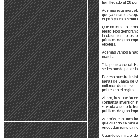
han llegado al 28 por
Además estamos traba
que ya están despega
el país ya va a senti
Que ha tomado tiempo
pleito. Nos demoramos
la obtención de los 
públicas de gran impo
etcétera.
Además vamos a hacer
marcha.
Y la política social. 
se les puede pasar la 
Por eso nuestra insis
metas de Banca de Opo
millones de niños en
pobres en el régimen
Ahora, la situación e
confianza inversionist
y ayuda a ponerle fr
públicas de gran impo
Además, con unos ind
que cuando se mira e
endeudamiento ya no 
Cuando se mira el déf