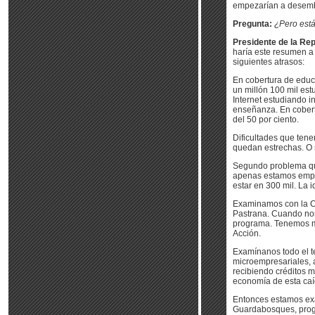
empezarían a desembo
Pregunta:
¿Pero está
Presidente de la Rep
haría este resumen a 
siguientes atrasos:
En cobertura de educ
un millón 100 mil est
Internet estudiando 
enseñanza. En cobert
del 50 por ciento.
Dificultades que tene
quedan estrechas. O 
Segundo problema qu
apenas estamos empe
estar en 300 mil. La 
Examinamos con la Co
Pastrana. Cuando nos
programa. Tenemos mi
Acción.
Examínanos todo el t
microempresariales, 
recibiendo créditos m
economía de esta caíd
Entonces estamos ex
Guardabosques, progr