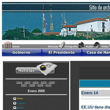
2002
-
2003
-
2004
-
2005
-
2006
-
2007
-
2008
-
2009
-
2010
Enero
2009
Enero 14
Enero
Febrero
EE.UU tiene di
Marzo