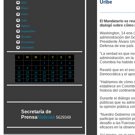
Uribe
Abril
Mayo
Junio
Julio
El Mandatario se reu
dialogó sobre cómo m
Agosto
Septiembre
Washington, 14 ene (
Octubre
administración del Go
Presidente Álvaro Ur
Noviembre
Defensa de ese país.
Diciembre
“La verdad es que no
L
M
M
J
V
S
D
administración, en l
Colombia ha habido m
1
2
3
4
5
6
7
8
9
10
11
Reveló que en el enc
12
13
14
15
16
17
18
Democrática y el apoy
19
20
21
22
23
24
25
26
27
28
29
30
31
“Hablamos de cómo co
establece en Colombia
historia del continen
Durante el diálogo so
públicas que su admin
la opinión pública c
Secretaría de
“Nuestro Gobierno cre
Prensa
Noticias
5629349
participe la opinión
desafío a las Fuerzas
eficaces en la obser