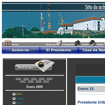
2002
-
2003
-
2004
-
2005
-
2006
-
2007
-
2008
-
2009
-
2010
Enero
2009
Enero 14
Enero
Febrero
Presidente Urib
Marzo