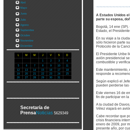
Abril
Mayo
Junio
A Estados Unidos el 
parte su esposa, doña
Julio
Agosto
Bogotá, 14 ene (SP). C
Septiembre
Estado, el Presidente
Octubre
En su viaje a la ciu
Noviembre
sólo hicieron parte s
Diciembre
Protocolo de la Cancil
El Presidente Uribe l
L
M
M
J
V
S
D
avión presidencial s
1
2
3
4
combustible y verific
5
6
7
8
9
10
11
Este mantenimiento, 
12
13
14
15
16
17
18
responde a recomenda
19
20
21
22
23
24
25
26
27
28
29
30
31
Según explicó el Jefe
pueden perderse las 
Este viernes 16 de e
fin de participar en
A la ciudad de Davos,
Secretaría de
Vélez viajará en avió
Prensa
Noticias
5629349
Cabe recordar que po
crisis financiera int
enero de 2009, por m
presente año, por cua