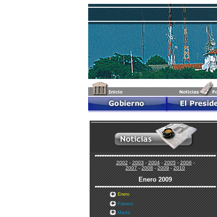
2002
-
2003
-
2004
-
2005
-
2006
-
2007
-
2008
-
2009
-
2010
Enero
2009
Enero
Febrero
Marzo