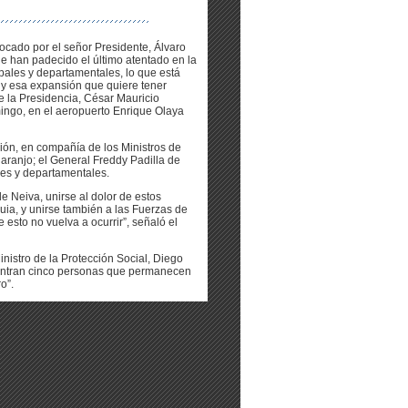
ocado por el señor Presidente, Álvaro
que han padecido el último atentado en la
pales y departamentales, lo que está
o, y esa expansión que quiere tener
e la Presidencia, César Mauricio
mingo, en el aeropuerto Enrique Olaya
ción, en compañía de los Ministros de
aranjo; el General Freddy Padilla de
les y departamentales.
e Neiva, unirse al dolor de estos
uia, y unirse también a las Fuerzas de
esto no vuelva a ocurrir”, señaló el
nistro de la Protección Social, Diego
uentran cinco personas que permanecen
o”.