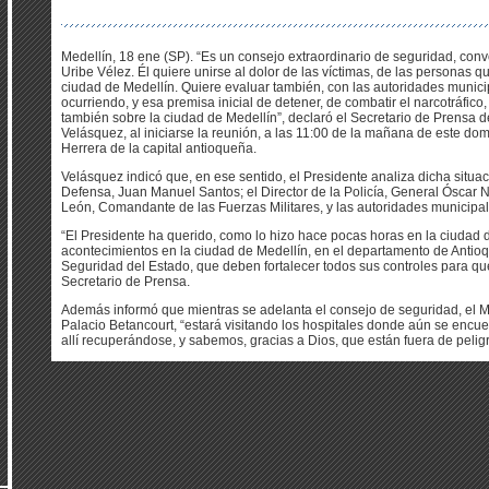
Medellín, 18 ene (SP). “Es un consejo extraordinario de seguridad, conv
Uribe Vélez. Él quiere unirse al dolor de las víctimas, de las personas 
ciudad de Medellín. Quiere evaluar también, con las autoridades munici
ocurriendo, y esa premisa inicial de detener, de combatir el narcotráfic
también sobre la ciudad de Medellín”, declaró el Secretario de Prensa d
Velásquez, al iniciarse la reunión, a las 11:00 de la mañana de este do
Herrera de la capital antioqueña.
Velásquez indicó que, en ese sentido, el Presidente analiza dicha situa
Defensa, Juan Manuel Santos; el Director de la Policía, General Óscar N
León, Comandante de las Fuerzas Militares, y las autoridades municipa
“El Presidente ha querido, como lo hizo hace pocas horas en la ciudad d
acontecimientos en la ciudad de Medellín, en el departamento de Antioq
Seguridad del Estado, que deben fortalecer todos sus controles para que 
Secretario de Prensa.
Además informó que mientras se adelanta el consejo de seguridad, el Mi
Palacio Betancourt, “estará visitando los hospitales donde aún se enc
allí recuperándose, y sabemos, gracias a Dios, que están fuera de peligr