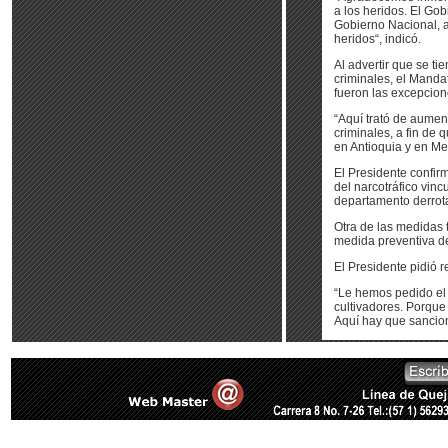
a los heridos. El Go
Gobierno Nacional, a
heridos“, indicó.
Al advertir que se ti
criminales, el Manda
fueron las excepcion
“Aquí trató de aumen
criminales, a fin de
en Antioquia y en Med
El Presidente confir
del narcotráfico vincu
departamento derrota
Otra de las medidas 
medida preventiva de
El Presidente pidió r
“Le hemos pedido el a
cultivadores. Porque
Aquí hay que sancion