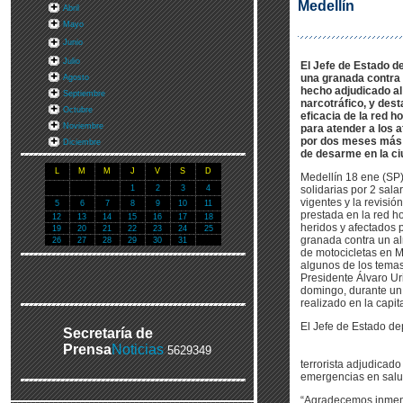
Medellín
Abril
Mayo
Junio
Julio
El Jefe de Estado de
una granada contra 
Agosto
hecho adjudicado a
Septiembre
narcotráfico, y dest
Octubre
eficacia de la red h
Noviembre
para atender a los 
por dos meses más 
Diciembre
de desarme en la ci
L
M
M
J
V
S
D
Medellín 18 ene (SP
1
2
3
4
solidarias por 2 sala
vigentes y la revisió
5
6
7
8
9
10
11
prestada en la red ho
12
13
14
15
16
17
18
heridos y afectados p
19
20
21
22
23
24
25
granada contra un a
26
27
28
29
30
31
de motocicletas en M
algunos de los temas
Presidente Álvaro Ur
domingo, durante un
realizado en la capit
El Jefe de Estado de
Secretaría de
Prensa
Noticias
5629349
terrorista adjudicado
emergencias en salud
“Agradecemos inmens