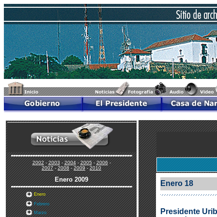
2002
-
2003
-
2004
-
2005
-
2006
-
2007
-
2008
-
2009
-
2010
Enero
2009
Enero 18
Enero
Febrero
Presidente Urib
Marzo