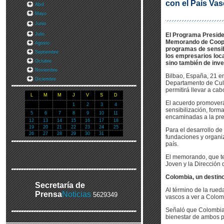
con el País Va
Abril
Mayo
Junio
Julio
El Programa Preside
Memorando de Cooper
Agosto
programas de sensibi
Septiembre
los empresarios loc
Octubre
sino también de inve
Noviembre
Bilbao, España, 21 en
Diciembre
Departamento de Cult
permitirá llevar a ca
L
M
M
J
V
S
D
El acuerdo promoverá
1
2
3
4
sensibilización, forma
5
6
7
8
9
10
11
encaminadas a la pr
12
13
14
15
16
17
18
19
20
21
22
23
24
25
Para el desarrollo de
26
27
28
29
30
31
fundaciones y organi
país.
El memorando, que te
Joven y la Dirección
Colombia, un destino
Secretaría de
Al término de la rued
Prensa
Noticias
5629349
vascos a ver a Colom
Señaló que Colombia 
bienestar de ambos p