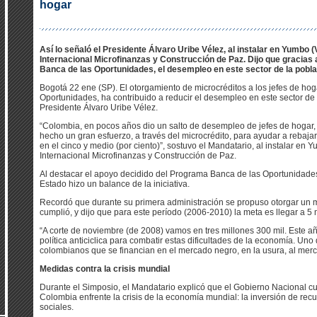
hogar
Así lo señaló el Presidente Álvaro Uribe Vélez, al instalar en Yumbo (
Internacional Microfinanzas y Construcción de Paz. Dijo que gracias a
Banca de las Oportunidades, el desempleo en este sector de la poblac
Bogotá 22 ene (SP). El otorgamiento de microcréditos a los jefes de hog
Oportunidades, ha contribuido a reducir el desempleo en este sector de l
Presidente Álvaro Uribe Vélez.
“Colombia, en pocos años dio un salto de desempleo de jefes de hogar, 
hecho un gran esfuerzo, a través del microcrédito, para ayudar a rebaja
en el cinco y medio (por ciento)”, sostuvo el Mandatario, al instalar en 
Internacional Microfinanzas y Construcción de Paz.
Al destacar el apoyo decidido del Programa Banca de las Oportunidades e
Estado hizo un balance de la iniciativa.
Recordó que durante su primera administración se propuso otorgar un mil
cumplió, y dijo que para este período (2006-2010) la meta es llegar a 5 
“A corte de noviembre (de 2008) vamos en tres millones 300 mil. Este añ
política anticiclica para combatir estas dificultades de la economía. Uno 
colombianos que se financian en el mercado negro, en la usura, al mercad
Medidas contra la crisis mundial
Durante el Simposio, el Mandatario explicó que el Gobierno Nacional cu
Colombia enfrente la crisis de la economía mundial: la inversión de recur
sociales.