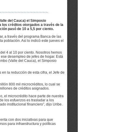
Valle del Cauca) el Simposio
 los créditos otorgados a través de la
ión pasó de 10 a 5,5 por ciento.
ar, a través del programa Banca de las
a población. Así lo indicó este jueves el
del 4 al 10 por ciento. Nosotros hemos
r ese desempleo de jefes de hogar. Está
Yumbo (Valle del Cauca), el Simposio
n la reducción de esta cifra, el Jefe de
lón 800 mil microcréditos, lo cual se
millones de créditos asignados.
o, el microcrédito hace parte de nuestra
de los esfuerzos es trasladar a los
o institucional financiero”, dijo Uribe.
enta con dos iniciativas para que
sos para infraestructura y políticas