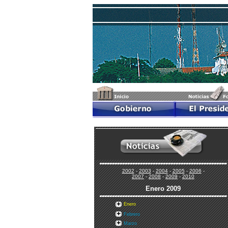
2002
-
2003
-
2004
-
2005
-
2006
-
2007
-
2008
-
2009
-
2010
Enero
2009
Enero
Febrero
Marzo