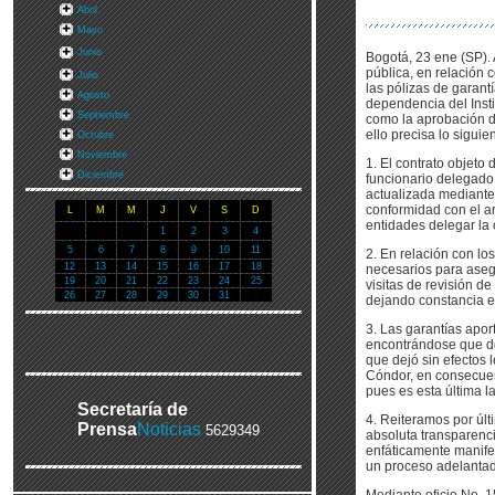
Abril
Mayo
Junio
Bogotá, 23 ene (SP). 
pública, en relación 
Julio
las pólizas de garant
Agosto
dependencia del Insti
Septiembre
como la aprobación de
ello precisa lo siguien
Octubre
Noviembre
1. El contrato objeto 
Diciembre
funcionario delegado 
actualizada mediante
conformidad con el ar
L
M
M
J
V
S
D
entidades delegar la c
1
2
3
4
5
6
7
8
9
10
11
2. En relación con lo
12
13
14
15
16
17
18
necesarios para asegu
19
20
21
22
23
24
25
visitas de revisión d
26
27
28
29
30
31
dejando constancia e
3. Las garantías apor
encontrándose que deb
que dejó sin efectos 
Cóndor, en consecuen
pues es esta última la
Secretaría de
4. Reiteramos por últ
Prensa
Noticias
5629349
absoluta transparenci
enfáticamente manife
un proceso adelantad