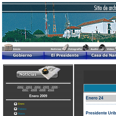
2002
-
2003
-
2004
-
2005
-
2006
-
2007
-
2008
-
2009
-
2010
Enero
2009
Enero 24
Enero
Febrero
Presidente Urib
Marzo