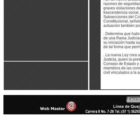
razones de seguridad 
graves violaciones d
trascendencia social,
Subsecciones del Cons
Constitucional, señal
actuación también pod
. Determina que habrá
de una Rama Judicial 
su iniciación hasta su
de tal forma que perm
. La nueva Ley crea u
Justicia, quien la pre
Consejo de Estado y 
miembros de las comi
civil vinculados a la 