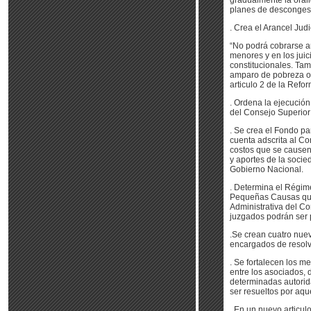
gradualmente la orali
planes de descongest
. Crea el Arancel Judi
“No podrá cobrarse ar
menores y en los juic
constitucionales. Ta
amparo de pobreza o e
articulo 2 de la Refo
. Ordena la ejecució
del Consejo Superior 
. Se crea el Fondo pa
cuenta adscrita al Co
costos que se causen
y aportes de la socied
Gobierno Nacional.
. Determina el Régim
Pequeñas Causas que 
Administrativa del Co
juzgados podrán ser p
.Se crean cuatro nue
encargados de resolv
. Se fortalecen los m
entre los asociados, d
determinadas autorid
ser resueltos por aq
. En un nuevo articul