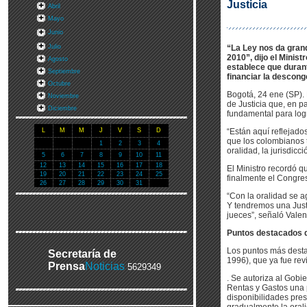
Justicia
Abril
Mayo
Junio
Julio
“La Ley nos da grand
2010”, dijo el Minist
Agosto
establece que durant
Septiembre
financiar la desconge
Octubre
Bogotá, 24 ene (SP). 
Noviembre
de Justicia que, en pa
Diciembre
fundamental para logra
L
M
M
J
V
S
D
“Están aquí reflejado
que los colombianos 
1
2
3
4
oralidad, la jurisdic
5
6
7
8
9
10
11
12
13
14
15
16
17
18
El Ministro recordó q
19
20
21
22
23
24
25
finalmente el Congres
26
27
28
29
30
31
“Con la oralidad se a
Y tendremos una Justi
jueces”, señaló Valen
Puntos destacados 
Los puntos más destac
Secretaría de
1996), que ya fue rev
Prensa
Noticias
5629349
. Se autoriza al Gobi
Rentas y Gastos una p
disponibilidades pres