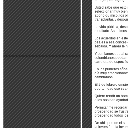
trabajar para agregar
Usted sabe que esto n
seleccionar muy bien l
abono químico, los pr
transplantar, y despu
La vida pública, des
resultado. Asumimos
Los acuerdos en este 
peajes a esa concesió
Tebaida. Y ahora le 
Y confiamos que al cu
colombianos puedan h
carretera de especifi
En los primeros años 
día muy emocionados a
cambiamos.
El 2 de febrero empie
oportunidad eso sea u
Quiero rendir un home
ellos nos han ayudad
Permítanme recordar a
prosperidad se frustr
prosperidad todos lo
De ahí que con el sac
la inversión –la inve