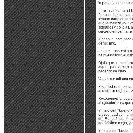
importante de turismo
Pero la violencia, el 
Por eso, frente a la
levanta tarde en un 
que la maleza ya inv
soldados y policías, 
cercano en permanent
Y por supuesto, todo 
de turismo.
Entonces, necesitamo
ha puesto todo el cu
Ojalá que se montara
digan: ‘para Armenia’
pedacito de cielo.
Vamos a continuar co
Están listos los recur
acueducto regional. A
Recogemos la idea de 
al ejecutor, para que
Y me dicen: ‘bueno Pr
prosperidad con la fi
de) Estupefacientes s
administren mejor, y 
Y me dicen: ‘bueno P