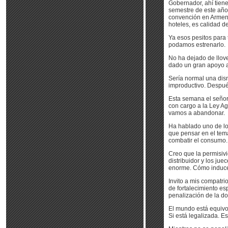
Gobernador, ahí tiene
semestre de este añ
convención en Armenia
hoteles, es calidad d
Ya esos pesitos para 
podamos estrenarlo.
No ha dejado de llov
dado un gran apoyo a
Sería normal una dis
improductivo. Despué
Esta semana el señor
con cargo a la Ley A
vamos a abandonar.
Ha hablado uno de lo
que pensar en el tema
combatir el consumo.
Creo que la permisiv
distribuidor y los jue
enorme. Cómo induce 
Invito a mis compatr
de fortalecimiento es
penalización de la do
El mundo está equivoc
Si está legalizada. E