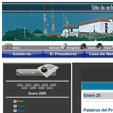
2002
-
2003
-
2004
-
2005
-
2006
-
2007
-
2008
-
2009
-
2010
Enero
2009
Enero 25
Enero
Febrero
Palabras del P
Marzo