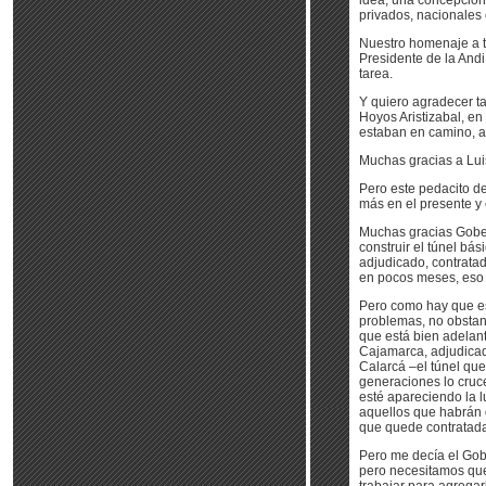
idea, una concepción 
privados, nacionales 
Nuestro homenaje a to
Presidente de la Andi
tarea.
Y quiero agradecer ta
Hoyos Aristizabal, en
estaban en camino, ap
Muchas gracias a Lui
Pero este pedacito de
más en el presente y 
Muchas gracias Gober
construir el túnel bá
adjudicado, contratad
en pocos meses, eso s
Pero como hay que es
problemas, no obstan
que está bien adelant
Cajamarca, adjudicada
Calarcá –el túnel qu
generaciones lo cruce
esté apareciendo la l
aquellos que habrán d
que quede contratada
Pero me decía el Gob
pero necesitamos que