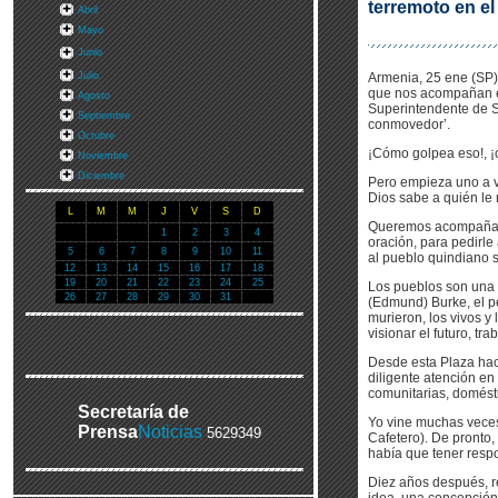
terremoto en el
Abril
Mayo
Junio
Julio
Armenia, 25 ene (SP)
que nos acompañan en 
Agosto
Superintendente de Sa
Septiembre
conmovedor’.
Octubre
¡Cómo golpea eso!, ¡
Noviembre
Diciembre
Pero empieza uno a ve
Dios sabe a quién le
L
M
M
J
V
S
D
Queremos acompañar h
1
2
3
4
oración, para pedirle
5
6
7
8
9
10
11
al pueblo quindiano s
12
13
14
15
16
17
18
19
20
21
22
23
24
25
Los pueblos son una
26
27
28
29
30
31
(Edmund) Burke, el pe
murieron, los vivos y
visionar el futuro, tr
Desde esta Plaza hace
diligente atención en
comunitarias, domésti
Secretaría de
Yo vine muchas veces
Prensa
Noticias
5629349
Cafetero). De pronto, 
había que tener respo
Diez años después, re