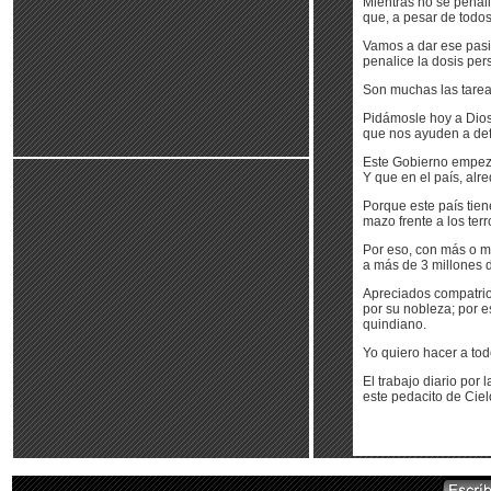
Mientras no se penal
que, a pesar de todos
Vamos a dar ese pasi
penalice la dosis per
Son muchas las tarea
Pidámosle hoy a Dios
que nos ayuden a defe
Este Gobierno empezó
Y que en el país, alr
Porque este país tien
mazo frente a los terr
Por eso, con más o me
a más de 3 millones 
Apreciados compatrio
por su nobleza; por e
quindiano.
Yo quiero hacer a to
El trabajo diario por
este pedacito de Ciel