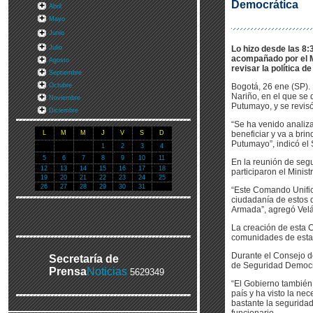
Democrática
Abril
Mayo
Junio
Julio
Lo hizo desde las 8:
acompañado por el Mi
Agosto
revisar la política 
Septiembre
Octubre
Bogotá, 26 ene (SP).
Nariño, en el que se 
Noviembre
Putumayo, y se revisó
Diciembre
“Se ha venido analiz
L
M
M
J
V
S
D
beneficiar y va a bri
Putumayo”, indicó el 
1
2
3
4
5
6
7
8
9
10
11
En la reunión de segu
12
13
14
15
16
17
18
participaron el Minis
19
20
21
22
23
24
25
26
27
28
29
30
31
“Este Comando Unific
ciudadanía de estos d
Armada”, agregó Vel
La creación de esta 
comunidades de estas
Durante el Consejo d
Secretaría de
de Seguridad Democrá
Prensa
Noticias
5629349
“El Gobierno también
país y ha visto la ne
bastante la seguridad