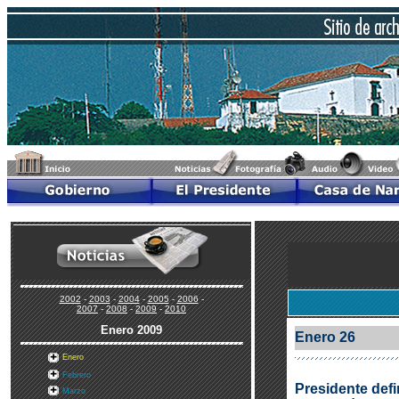
2002
-
2003
-
2004
-
2005
-
2006
-
2007
-
2008
-
2009
-
2010
Enero
2009
Enero 26
Enero
Febrero
Presidente def
Marzo