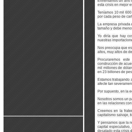
Enfrentamos un año m
esta crisis en mejor e
Teníamos 10 mil 600 
por cada peso de cart
La empresa privada d
tamaño y debe menos
Yo diría que hay co
nuestras importacion
Nos preocupa que esa
altos, muy altos de 
Procuraremos este 
construcción de acued
mil millones de dólar
en 23 billones de pes
Estamos trabajando a
afecte tan severamen
Por supuesto, en la 
Nosotros somos un paí
en las relaciones co
Creemos en la frate
capitalismo salvaje, t
Y pensamos que la res
capital especulativo,
desatado esta crisis 