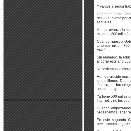
Y vamos a seguir trab
Cuando nuestro Gobie
del 96 al ciento por
escuelas.
Hemos avanzado mucho
millones 200 mil niñi
Cuando nuestro Gobi
tenemos millón 700 
Acción.
Sin embargo, la educ
a lograr este año 300
Necesitamos acelerar 
Hemos crecido mucho
seis millones. Daba 
técnico, un tecnólog
acceder al grado de 
Ya tiene 500 mil est
Internet, y no les c
Cuando empezamos ha
necesitamos llegar r
En este segundo Go
necesitamos llegarle