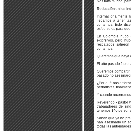
Nos falta mucho, per
Reducción en los índ
Internacionalmente 
llegamos a tener ta
contentos. Esto dic
esfuerzo es para que
En Colombia hubo a
extorsivos, pero hub
rescatados saliero
contentos.
Queremos que haya c
El año pasado fue el 
Queremos compartir 
pasado no asesinaron
¿Por qué nos esforza
periodistas, finalmente
Y cuando recorremos
Reverendo - pastor 
trabajadores de sin
tenemos 140 personas
Saben que ya no prev
han asesinado un so
todas las autoridades