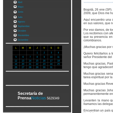
Abril
Mayo
Bogotá, 26 ene (SP).
Junio
2009, que Dios me ha
Julio
Aquí encuentro una c
Agosto
en sus valores, que 
Septiembre
Por eso damos, de to
Octubre
Los recibimos con afe
Noviembre
que su presencia en 
Diciembre
colombianos.
¡Muchas gracias por v
L
M
M
J
V
S
D
1
2
3
4
Quiero felicitarlos 
señor Presidente del
5
6
7
8
9
10
11
12
13
14
15
16
17
18
Muchas gracias, Pas
19
20
21
22
23
24
25
tengo que agradecerle
26
27
28
29
30
31
Muchas gracias senad
tarea espiritual por la
Muchas gracias Rever
Muchas gracias Johan
Secretaría de
permanentemente en 
Prensa
Noticias
5629349
Levanten la mano qui
llamamos las delegac
Encuentran un país q