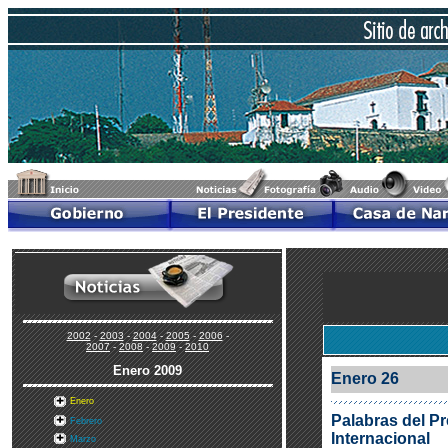
2002
-
2003
-
2004
-
2005
-
2006
-
2007
-
2008
-
2009
-
2010
Enero
2009
Enero 26
Enero
Palabras del Pr
Febrero
Internacional
Marzo