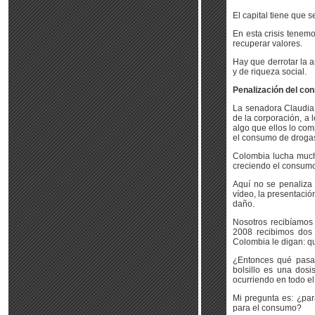
El capital tiene que 
En esta crisis tenem
recuperar valores.
Hay que derrotar la an
y de riqueza social.
Penalización del co
La senadora Claudia 
de la corporación, a 
algo que ellos lo com
el consumo de droga
Colombia lucha mucho 
creciendo el consum
Aquí no se penaliza
vídeo, la presentaci
daño.
Nosotros recibíamos 
2008 recibimos dos
Colombia le digan: q
¿Entonces qué pasa?
bolsillo es una dosi
ocurriendo en todo e
Mi pregunta es: ¿par
para el consumo?