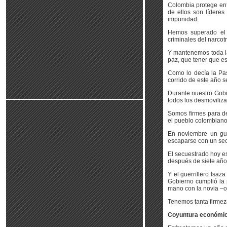
Colombia protege ent
de ellos son líderes
impunidad.
Hemos superado el p
criminales del narcot
Y mantenemos toda la 
paz, que tener que es
Como lo decía la Pas
corrido de este año 
Durante nuestro Gobi
todos los desmoviliz
Somos firmes para d
el pueblo colombiano 
En noviembre un guer
escaparse con un secu
El secuestrado hoy es
después de siete año
Y el guerrillero Isaza
Gobierno cumplió la 
mano con la novia –o
Tenemos tanta firmez
Coyuntura económi