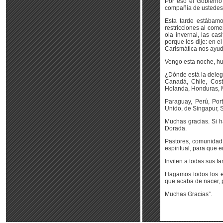
Por eso el Gobierno
compañía de ustedes es
Esta tarde estábamo
restricciones al come
ola invernal, las cas
porque les dije: en e
Carismática nos ayuda
Vengo esta noche, hum
¿Dónde está la delega
Canadá, Chile, Cost
Holanda, Honduras,
Paraguay, Perú, Por
Unido, de Singapur, 
Muchas gracias. Si h
Dorada.
Pastores, comunidad 
espiritual, para que 
Inviten a todas sus 
Hagamos todos los e
que acaba de nacer, pu
Muchas Gracias”.