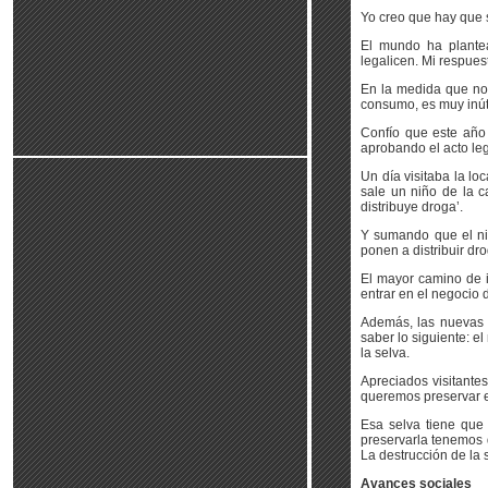
Yo creo que hay que s
El mundo ha plantea
legalicen. Mi respuest
En la medida que no 
consumo, es muy inútil
Confío que este año
aprobando el acto leg
Un día visitaba la lo
sale un niño de la c
distribuye droga’.
Y sumando que el ni
ponen a distribuir dr
El mayor camino de i
entrar en el negocio 
Además, las nuevas
saber lo siguiente: e
la selva.
Apreciados visitante
queremos preservar e
Esa selva tiene que 
preservarla tenemos q
La destrucción de la 
Avances sociales