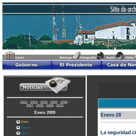
2002
-
2003
-
2004
-
2005
-
2006
-
2007
-
2008
-
2009
-
2010
Enero
2009
Enero 28
Enero
Febrero
La seguridad c
Marzo