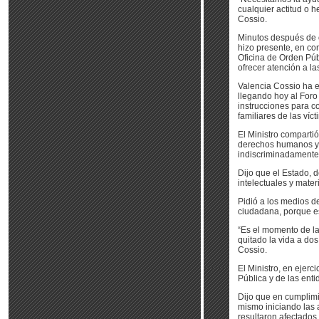
cualquier actitud o 
Cossio.
Minutos después de o
hizo presente, en com
Oficina de Orden Púb
ofrecer atención a la
Valencia Cossio ha e
llegando hoy al Foro
instrucciones para co
familiares de las víct
El Ministro compartió
derechos humanos y 
indiscriminadamente
Dijo que el Estado, 
intelectuales y mater
Pidió a los medios 
ciudadana, porque es
“Es el momento de la
quitado la vida a dos
Cossio.
El Ministro, en ejerc
Pública y de las ent
Dijo que en cumplimie
mismo iniciando las 
resultaron afectados