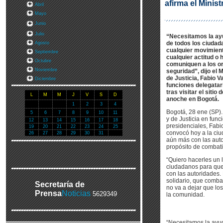
afirma el Minis
Abril
Mayo
Junio
Julio
“Necesitamos la ayu
de todos los ciudad
Agosto
cualquier movimien
Septiembre
cualquier actitud o 
Octubre
comuniquen a los o
Noviembre
seguridad”, dijo el M
de Justicia, Fabio V
Diciembre
funciones delegatar
tras visitar el sitio
L
M
M
J
V
S
D
anoche en Bogotá.
1
2
3
4
Bogotá, 28 ene (SP). 
5
6
7
8
9
10
11
y de Justicia en func
12
13
14
15
16
17
18
presidenciales, Fabi
19
20
21
22
23
24
25
convocó hoy a la ciu
26
27
28
29
30
31
aún más con las auto
propósito de combatir 
“Quiero hacerles un 
ciudadanos para que
con las autoridades
solidario, que combat
Secretaría de
no va a dejar que los
Prensa
Noticias
5629349
la comunidad.
“Necesitamos la ayud