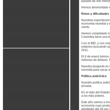
pasado de 400 millone
Hemos desmontado el s
Retos y dificultades
Nuestras exportacion
economía mundial y e
ciento.
Hemos completado lo
Colombia tiene una b
Con el BID, y con co
estamos buscando opo
2011.
El 6 de enero fuimos 
millones de dólares. 
Nuestra pregunta es s
necesita para sacar a
Política anticíclica
Nuestra política antic
privada.
En el lado del Estado,
a los más pobres.
Este año vamos a inve
economía cuyo produc
alrededor del 40 por c