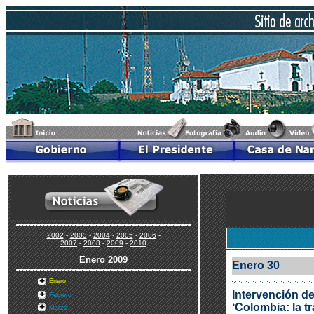
2002
-
2003
-
2004
-
2005
-
2006
-
2007
-
2008
-
2009
-
2010
Enero
2009
Enero 30
Enero
Intervención de
Febrero
‘Colombia: la t
Marzo