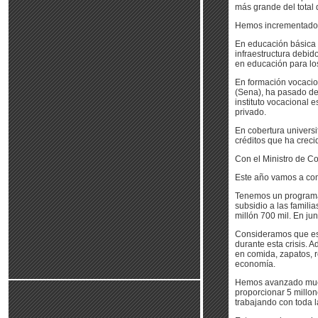
más grande del total 
Hemos incrementado n
En educación básica 
infraestructura debi
en educación para lo
En formación vocacion
(Sena), ha pasado de
instituto vocacional 
privado.
En cobertura universi
créditos que ha creci
Con el Ministro de Co
Este año vamos a com
Tenemos un programa 
subsidio a las famili
millón 700 mil. En ju
Consideramos que est
durante esta crisis. 
en comida, zapatos, r
economía.
Hemos avanzado much
proporcionar 5 millon
trabajando con toda l