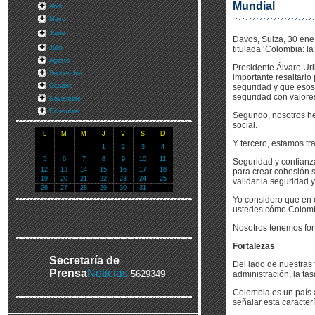
Mundial
Abril
Mayo
Junio
Davos, Suiza, 30 ene 
Julio
titulada ‘Colombia: l
Agosto
Presidente Álvaro Uri
Septiembre
importante resaltarl
Octubre
seguridad y que esos 
seguridad con valore
Noviembre
Diciembre
Segundo, nosotros hem
social.
L
M
M
J
V
S
D
Y tercero, estamos tr
1
2
3
4
5
6
7
8
9
10
11
Seguridad y confianza
12
13
14
15
16
17
18
para crear cohesión 
19
20
21
22
23
24
25
validar la seguridad y
26
27
28
29
30
31
Yo considero que en 
ustedes cómo Colombi
Nosotros tenemos fort
Fortalezas
Secretaría de
Del lado de nuestras 
Prensa
Noticias
5629349
administración, la ta
Colombia es un país a
señalar esta caracterí