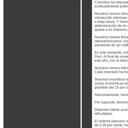
Colombia ha mejorado
endeudamiento públic
Nosotros hemos intro
introducido reformas 
a largo plazo. Y hem
determinación de mi a
queda a mi Gobierno
Nosotros hemos firma
latinoamericanos, co
pendiente de ser rati
En este momento, es
Perú. Al final de nov
este año, con el lide
Nosotros hemos introd
Cada inversión hecha
Tenemos incentivos e
zonas económicas espe
gravable del 15 por ci
Adicionalmente, hemo
Por supuesto, tenem
Déjenme hablar acerca
dificultades.
El sistema bancario e
de 0,39 por ciento; h