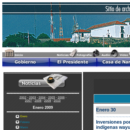
2002
-
2003
-
2004
-
2005
-
2006
-
2007
-
2008
-
2009
-
2010
Enero
2009
Enero 30
Enero
Inversiones por
Febrero
indígenas way
Marzo