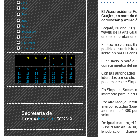
Abril
Mayo
El Vicepresidente Fr
Junio
Guajira, en materia 
cedulación y afiliaci
Julio
Agosto
Bogotá, 30 ene (SP). 
Septiembre
wayuu de la Alta Guaj
en este departamento
Octubre
Noviembre
El próximo viernes 6 
Diciembre
posible el suministro
licitación para la con
L
M
M
J
V
S
D
El anuncio lo hará el
1
2
3
4
corregimientos del mu
5
6
7
8
9
10
11
Con las autoridades 
12
13
14
15
16
17
18
liderados por su ofic
19
20
21
22
23
24
25
poblaciones de Siapan
26
27
28
29
30
31
En Siapana, Santos a
internado para la edu
Por otro lado, el Ins
Interconectadas (Ips
atención de 1.300 per
Secretaría de
solar.
Prensa
Noticias
5629349
De igual manera, el f
Subsidiado en Salud, 
la población indígena