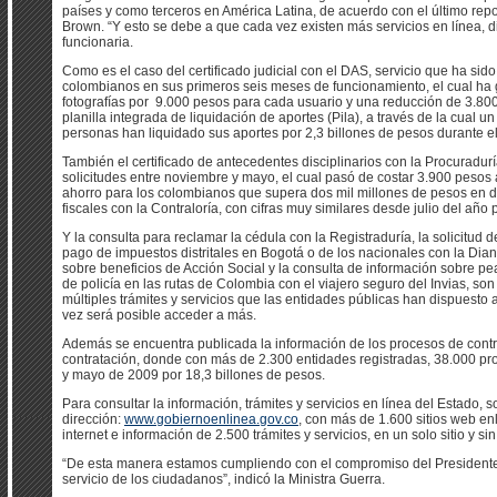
países y como terceros en América Latina, de acuerdo con el último repo
Brown. “Y esto se debe a que cada vez existen más servicios en línea, d
funcionaria.
Como es el caso del certificado judicial con el DAS, servicio que ha sid
colombianos en sus primeros seis meses de funcionamiento, el cual ha 
fotografías por 9.000 pesos para cada usuario y una reducción de 3.800 
planilla integrada de liquidación de aportes (Pila), a través de la cual
personas han liquidado sus aportes por 2,3 billones de pesos durante e
También el certificado de antecedentes disciplinarios con la Procuradur
solicitudes entre noviembre y mayo, el cual pasó de costar 3.900 pesos a
ahorro para los colombianos que supera dos mil millones de pesos en d
fiscales con la Contraloría, con cifras muy similares desde julio del añ
Y la consulta para reclamar la cédula con la Registraduría, la solicitud de
pago de impuestos distritales en Bogotá o de los nacionales con la Dian,
sobre beneficios de Acción Social y la consulta de información sobre pea
de policía en las rutas de Colombia con el viajero seguro del Invias, so
múltiples trámites y servicios que las entidades públicas han dispuesto 
vez será posible acceder a más.
Además se encuentra publicada la información de los procesos de contra
contratación, donde con más de 2.300 entidades registradas, 38.000 pr
y mayo de 2009 por 18,3 billones de pesos.
Para consultar la información, trámites y servicios en línea del Estado,
dirección:
www.gobiernoenlinea.gov.co
, con más de 1.600 sitios web enl
internet e información de 2.500 trámites y servicios, en un solo sitio y sin
“De esta manera estamos cumpliendo con el compromiso del Presidente
servicio de los ciudadanos”, indicó la Ministra Guerra.