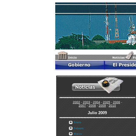
2002
-
2003
-
2004
-
2005
-
2006
-
2007
-
2008
-
2009
-
2010
Julio 2009
Enero
Febrero
Marzo