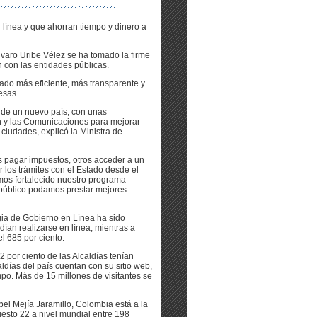
 línea y que ahorran tiempo y dinero a
lvaro Uribe Vélez se ha tomado la firme
 con las entidades públicas.
do más eficiente, más transparente y
esas.
n de un nuevo país, con unas
ón y las Comunicaciones para mejorar
iudades, explicó la Ministra de
 pagar impuestos, otros acceder a un
ar los trámites con el Estado desde el
mos fortalecido nuestro programa
 público podamos prestar mejores
egia de Gobierno en Línea ha sido
dían realizarse en línea, mientras a
l 685 por ciento.
2 por ciento de las Alcaldías tenían
ldías del país cuentan con su sitio web,
po. Más de 15 millones de visitantes se
el Mejía Jaramillo, Colombia está a la
uesto 22 a nivel mundial entre 198