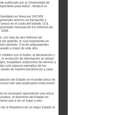
rte publicado por la Universidad de
isponibles para todos”, destacó la
o tramitado en línea por 240.000
generado ahorros en transporte y
pesos en el costo del trámite. O la
 un promedio mensual de 8,4 millones de
l 2009.
ía, con más de dos millones de
 ser gratuito, lo cual representa un
icho período. O el de antecedentes
o pasado a mayo de este año.
 créditos con el Icetex, la declaración y
 la recepción de información al celular
jes, hospitales, estaciones de servicio y
n tan solo algunos ejemplos de los
a través de medios electrónicos y cada
tación del Estado en el portal único de
ocesos han sido publicados entre enero
 solo es necesario aprenderse una única
azados, el directorio del Estado en
 tener que ir de un lugar a otro.
 de la República de un mejor Estado al