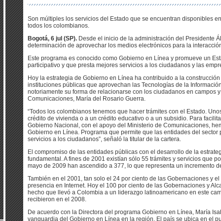
Son múltiples los servicios del Estado que se encuentran disponibles en
todos los colombianos.
Bogotá, 6 jul (SP).
Desde el inicio de la administración del Presidente Á
determinación de aprovechar los medios electrónicos para la interacción
Este programa es conocido como Gobierno en Línea y promueve un Esta
participativo y que presta mejores servicios a los ciudadanos y las empr
Hoy la estrategia de Gobierno en Línea ha contribuido a la construcció
instituciones públicas que aprovechan las Tecnologías de la Informaci
notoriamente su forma de relacionarse con los ciudadanos en campos y c
Comunicaciones, María del Rosario Guerra.
“Todos los colombianos tenemos que hacer trámites con el Estado. Unos
crédito de vivienda o a un crédito educativo o a un subsidio. Para facilit
Gobierno Nacional, con el apoyo del Ministerio de Comunicaciones, he
Gobierno en Línea. Programa que permite que las entidades del sector
servicios a los ciudadanos”, señaló la titular de la cartera.
El compromiso de las entidades públicas con el desarrollo de la estrat
fundamental. A fines de 2001 existían sólo 55 trámites y servicios que po
mayo de 2009 han ascendido a 377, lo que representa un incremento de
También en el 2001, tan solo el 24 por ciento de las Gobernaciones y el 
presencia en Internet. Hoy el 100 por ciento de las Gobernaciones y Alca
hecho que llevó a Colombia a un liderazgo latinoamericano en este cam
recibieron en el 2008.
De acuerdo con la Directora del programa Gobierno en Línea, María Isab
vanguardia del Gobierno en Línea en la región. El país se ubica en el p