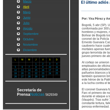
Marzo
El último adiós 
Abril
Mayo
Junio
Por: Yira Pérez y A
Julio
Bogotá, 5 abr (SP). U
Agosto
conformada por 300 p
hombres y mujeres, r
Septiembre
Bolívar de Bogotá los
coronel de la Policía
Octubre
Ernesto Guevara Cas
Noviembre
cautiverio hace cuatr
mortales apenas fuer
Diciembre
grupo terrorista de l
jueves primero de abr
L
M
M
J
V
S
D
Al cortejo se unieron
1
2
3
4
empleados de oficina
5
6
7
8
9
10
11
altas personalidades
12
13
14
15
16
17
18
pañuelos blancos y 
19
20
21
22
23
24
25
también quisieron br
26
27
28
29
30
este héroe de la Patr
a la lucha contra el t
El coronel Guevara f
Secretaría de
Farc el primero de n
Prensa
Noticias
5629349
durante el ataque a l
(Vaupés). Tras sufrir
constante tortura, fal
penosa enfermedad.