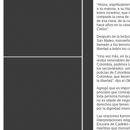
“Ahora, espiritualme
a su esposa, a su hij
todos nosotros, que 
comparte la cena de l
de esa cena, de la cu
hace años en la casa
Cielos”.
Después de la lectur
San Mateo, monseñor
llamado a los terrori
libertad a todos los 
“Una vez más, en la 
restos venerables de
Colombia, pedimos la
los secuestrados: so
policías de Colombi
Colombia, que tiene
la libertad”, dijo el 
Agregó que es impor
principio que corres
toda persona humana
no es objeto de nego
derechos que tienen
por la dignidad mism
Las oraciones fuero
interpretaciones reli
Escuela de Cadetes d
mientras que monse