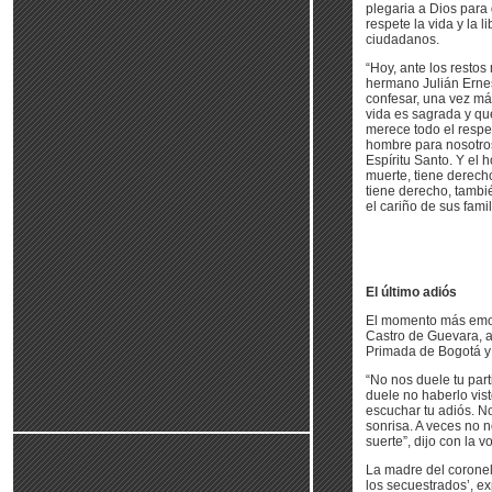
plegaria a Dios para
respete la vida y la l
ciudadanos.
“Hoy, ante los restos
hermano Julián Erne
confesar, una vez más
vida es sagrada y qu
merece todo el respe
hombre para nosotro
Espíritu Santo. Y el
muerte, tiene derech
tiene derecho, tambié
el cariño de sus fami
El último adiós
El momento más emoti
Castro de Guevara, a
Primada de Bogotá y 
“No nos duele tu part
duele no haberlo vis
escuchar tu adiós. No
sonrisa. A veces no 
suerte”, dijo con la 
La madre del coronel,
los secuestrados’, ex