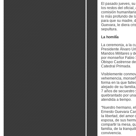
El pasado jueves, su f
los restos del oficial
comisión humanitaria
lo más profundo de l
para que su madre, 
Guevara, le diera cri
sepultura.
La homilía
La ceremonia, a la cu
Presidente Álvaro Uri
Mandos Militares y de
por monseñor Fabio 
Obispo Castrense de
Catedral Primada.
Visiblemente conmov
vehemencia, monseñ
forma en la que falle
alejado de su familia
7 años de secuestro 
quebrantado por un
atendida a tiempo.
“Nuestro hermano, el
Ernesto Guevara Cast
la libertad, del amor 
esposa, de sus herm
compartir la mesa, q
familia, de la tranquil
convivencia.