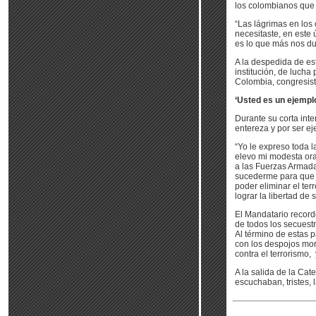
los colombianos que 
“Las lágrimas en los 
necesitaste, en este 
es lo que más nos du
A la despedida de est
institución, de luch
Colombia, congresist
‘Usted es un ejempl
Durante su corta inte
entereza y por ser ej
“Yo le expreso toda l
elevo mi modesta ora
a las Fuerzas Armada
sucederme para que 
poder eliminar el te
lograr la libertad de s
El Mandatario recordó
de todos los secuest
Al término de estas p
con los despojos mor
contra el terrorismo,
A la salida de la Cat
escuchaban, tristes, 