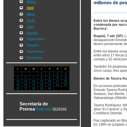
Marzo
millones de pe
Abril
Mayo
Junio
Entre los bienes ocu
condenada por narcot
Julio
Barrera’.
Agosto
Bogotá, 7 abr (SP).
La
Septiembre
desaparecido Ernesto 
dinero proveniente de
Octubre
Entre los bienes ocup
Noviembre
entre ellos 17 finca
Diciembre
comida y 32 vehículos
También 54 propiedade
L
M
M
J
V
S
D
cinco casas, tres apa
1
2
3
4
5
6
7
8
9
10
11
Bienes de Tavera Ro
12
13
14
15
16
17
18
19
20
21
22
23
24
25
En acciones policiale
26
27
28
29
30
Ernesto Tavera Rodrí
Guepsa, San Benito, 
Sabanalarga (Atlántic
Secretaría de
Tavera Rodríguez, fa
Prensa
Noticias
5629349
alias ‘El Caracol’ y S
Cordillera Oriental.
Fue capturado en Bog
En 1995 un juzgado d