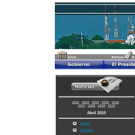
2002
-
2003
-
2004
-
2005
-
2006
-
2007
-
2008
-
2009
-
2010
Abril 2010
Enero
Febrero