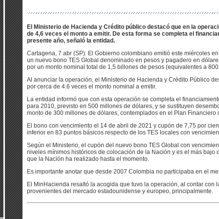
El Ministerio de Hacienda y Crédito público destacó que en la operaci
de 4,6 veces el monto a emitir. De esta forma se completa el financi
presente año, señaló la entidad.
Cartagena, 7 abr (SP). El Gobierno colombiano emitió este miércoles en
un nuevo bono TES Global denominado en pesos y pagadero en dólares
por un monto nominal total de 1,5 billones de pesos (equivalentes a 80
Al anunciar la operación, el Ministerio de Hacienda y Crédito Público des
por cerca de 4.6 veces el monto nominal a emitir.
La entidad informó que con esta operación se completa el financiamien
para 2010, previsto en 500 millones de dólares, y se sustituyen desembo
monto de 300 millones de dólares, contemplados en el Plan Financiero 
El bono con vencimiento el 14 de abril de 2021 y cupón de 7,75 por cien
inferior en 83 puntos básicos respecto de los TES locales con vencimien
Según el Ministerio, el cupón del nuevo bono TES Global con vencimien
niveles mínimos históricos de colocación de la Nación y es el más bajo
que la Nación ha realizado hasta el momento.
Es importante anotar que desde 2007 Colombia no participaba en el me
El MinHacienda resaltó la acogida que tuvo la operación, al contar con 
provenientes del mercado estadounidense y europeo, principalmente.