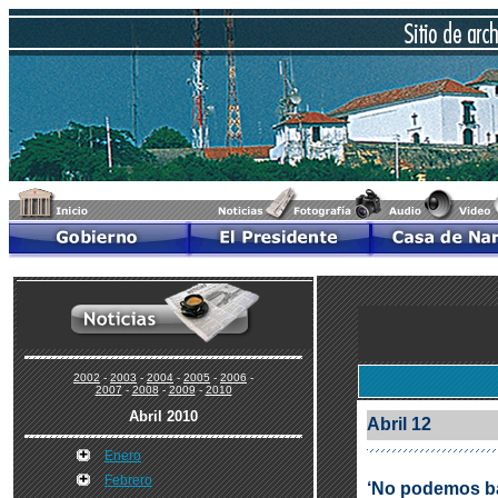
2002
-
2003
-
2004
-
2005
-
2006
-
2007
-
2008
-
2009
-
2010
Abril 2010
Abril 12
Enero
Febrero
‘No podemos baj