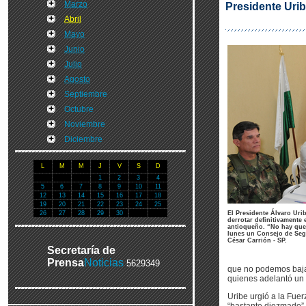
Marzo
Presidente Uri
Abril
Mayo
Junio
Julio
Agosto
Septiembre
Octubre
Noviembre
Diciembre
L
M
M
J
V
S
D
1
2
3
4
5
6
7
8
9
10
11
12
13
14
15
16
17
18
19
20
21
22
23
24
25
26
27
28
29
30
El Presidente Álvaro Uri
derrotar definitivamente 
antioqueño. “No hay que b
lunes un Consejo de Seg
César Carrión - SP.
Secretaría de
Prensa
Noticias
5629349
que no podemos bajar 
quienes adelantó un
Uribe urgió a la Fuer