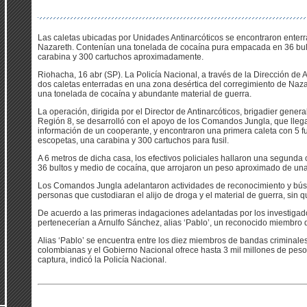
Las caletas ubicadas por Unidades Antinarcóticos se encontraron enterr
Nazareth. Contenían una tonelada de cocaína pura empacada en 36 bulto
carabina y 300 cartuchos aproximadamente.
Riohacha, 16 abr (SP). La Policía Nacional, a través de la Dirección de A
dos caletas enterradas en una zona desértica del corregimiento de Nazar
una tonelada de cocaína y abundante material de guerra.
La operación, dirigida por el Director de Antinarcóticos, brigadier gener
Región 8, se desarrolló con el apoyo de los Comandos Jungla, que llega
información de un cooperante, y encontraron una primera caleta con 5 fu
escopetas, una carabina y 300 cartuchos para fusil.
A 6 metros de dicha casa, los efectivos policiales hallaron una segunda c
36 bultos y medio de cocaína, que arrojaron un peso aproximado de una
Los Comandos Jungla adelantaron actividades de reconocimiento y búsq
personas que custodiaran el alijo de droga y el material de guerra, sin q
De acuerdo a las primeras indagaciones adelantadas por los investigado
pertenecerían a Arnulfo Sánchez, alias ‘Pablo’, un reconocido miembro 
Alias ‘Pablo’ se encuentra entre los diez miembros de bandas criminal
colombianas y el Gobierno Nacional ofrece hasta 3 mil millones de pes
captura, indicó la Policía Nacional.