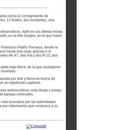
adas cerca al corregimiento de
s, 13 fusiles, dos escopetas, una
ntinarcóticos, halló en las últimas horas
eth, en la Alta Guajira, en la que había
al Francisco Patiño Fonseca, desde la
ron hasta una casa, gracias a la
siles AK-47, seis Fal y dos R-15, dos
aleta bajo tierra, de la que sustrajeron
 tonelada.
ueda por aire y tierra en busca de
ue se registraran capturas.
res antinarcóticos, esta droga y armas
de bandas criminales.
es más buscados por las autoridades
os por información que conduzca a su