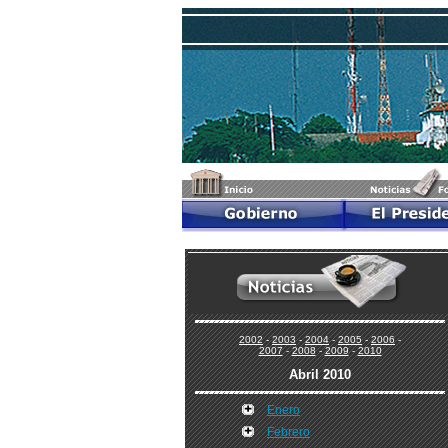
2002
-
2003
-
2004
-
2005
-
2006
-
2007
-
2008
-
2009
-
2010
Abril 2010
Enero
Febrero