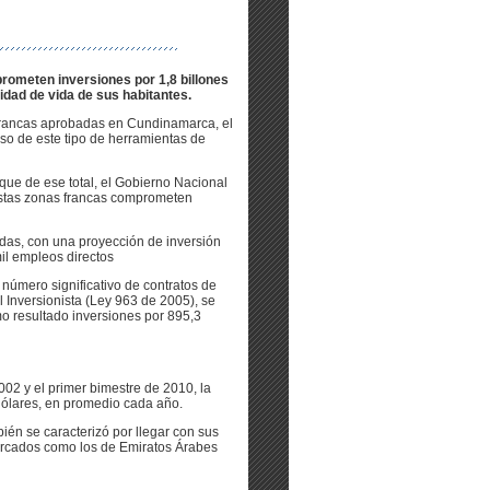
rometen inversiones por 1,8 billones
idad de vida de sus habitantes.
francas aprobadas en Cundinamarca, el
so de este tipo de herramientas de
r que de ese total, el Gobierno Nacional
 Estas zonas francas comprometen
adas, con una proyección de inversión
il empleos directos
número significativo de contratos de
 Inversionista (Ley 963 de 2005), se
 resultado inversiones por 895,3
2002 y el primer bimestre de 2010, la
dólares, en promedio cada año.
ién se caracterizó por llegar con sus
mercados como los de Emiratos Árabes