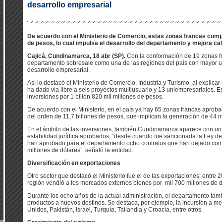
desarrollo empresarial
De acuerdo con el Ministerio de Comercio, estas zonas francas comp
de pesos, lo cual impulsa el desarrollo del departamento y mejora cal
Cajicá, Cundinamarca, 18 abr (SP).
Con la conformación de 19 zonas 
departamento sobresale como una de las regiones del país con mayor u
desarrollo empresarial.
Así lo destacó el Ministerio de Comercio, Industria y Turismo, al explica
ha dado vía libre a seis proyectos multiusuario y 13 uniempresariales.
inversiones por 1 billón 820 mil millones de pesos.
De acuerdo con el Ministerio, en el país ya hay 65 zonas francas aprob
del orden de 11,7 billones de pesos, que implican la generación de 44 m
En el ámbito de las inversiones, también Cundinamarca aparece con un 
estabilidad jurídica aprobados, “desde cuando fue sancionada la Ley del
han aprobado para el departamento ocho contratos que han dejado como
millones de dólares”, señaló la entidad.
Diversificación en exportaciones
Otro sector que destacó el Ministerio fue el de las exportaciones: entre 
región vendió a los mercados externos bienes por mil 700 millones de 
Durante los ocho años de la actual administración, el departamento tamb
productos a nuevos destinos. Se destaca, por ejemplo, la incursión a 
Unidos, Pakistán, Israel, Turquía, Tailandia y Croacia, entre otros.