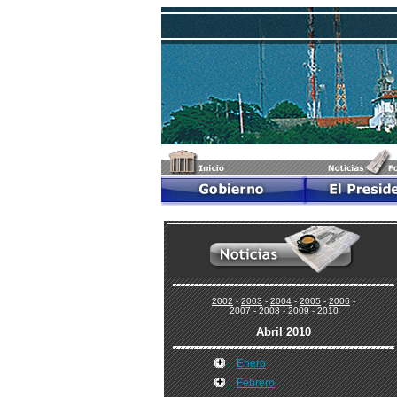
2002
-
2003
-
2004
-
2005
-
2006
-
2007
-
2008
-
2009
-
2010
Abril 2010
Enero
Febrero