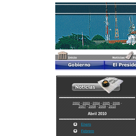
2002
-
2003
-
2004
-
2005
-
2006
-
2007
-
2008
-
2009
-
2010
Abril 2010
Enero
Febrero