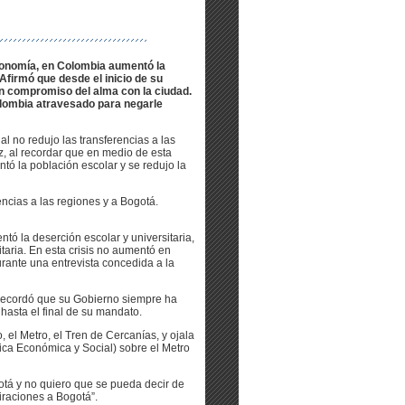
 economía, en Colombia aumentó la
 Afirmó que desde el inicio de su
n compromiso del alma con la ciudad.
olombia atravesado para negarle
l no redujo las transferencias a las
z, al recordar que en medio de esta
tó la población escolar y se redujo la
encias a las regiones y a Bogotá.
entó la deserción escolar y universitaria,
itaria. En esta crisis no aumentó en
rante una entrevista concedida a la
 recordó que su Gobierno siempre ha
hasta el final de su mandato.
 el Metro, el Tren de Cercanías, y ojala
ca Económica y Social) sobre el Metro
tá y no quiero que se pueda decir de
raciones a Bogotá”.