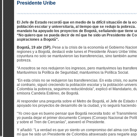
Presidente Uribe
El Jefe de Estado recordó que en medio de la difícil situación de la
población escolar y universitaria, al tiempo que se redujo la pobreza.
mandato ha apoyado los proyectos de Bogotá, señalando que tiene u
“No quiero que se pueda decir de mí que he sido un Presidente de C
aspiraciones a Bogotá”.
Bogotá, 19 abr (SP).
Pese a la crisis de la economía el Gobierno Naciona
regiones y a Bogotá, destacó este lunes el Presidente Álvaro Uribe Véle
coyuntura no solo se mantuvieron las transferencias, sino también aumen
pobreza.
“A nosotros se nos redujeron los ingresos, pero mantuvimos las transfer
Mantuvimos la Política de Seguridad; mantuvimos la Política Social.
“En esta crisis no se redujeron las transferencias. En esta crisis, no aum
al contrario, siguió creciendo la población escolar y la población univers
Colombia la pobreza, seguimos reduciéndola”, explicó el Mandatario, du
emisora Candela Estéreo, de Bogotá.
Al responder una pregunta sobre el Metro de Bogotá, el Jefe de Estado
apoyado los proyectos de desarrollo de la ciudad, y lo seguirá haciendo 
“Yo creo que es bueno pensar que Bogotá necesita todo: el Transmilenio,
yo pueda dejar el primer documento Conpes (Consejo Nacional de Políti
y sobre el Tren de Cercanías”, aseveró el Presidente.
Y añadió: “La verdad es que yo siento un compromiso del alma con Bogo
mí que he sido un Presidente de Colombia atravesado para negarle aspi