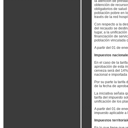
la atención de prestac
obtención de recursos
obligatorios de salud 
población pobre en lo
través de la red hospi
Con respecto a la des
del recaudo se destin
lugar, a la unificació
financiación de servi
población vinculada q
A partir del 01 de en
Impuestos nacional
En el caso de la tarif
aprobación de esta ini
cerveza será del 14%.
nacional e importada s
Por su parte la tarifa
de la fecha de aproba
La iniciativa señala 
tarifa del impuesto so
unificación de los pl
A partir del 01 de ene
impuesto aplicable a 
Impuestos territoria
En lo que tiene que ve