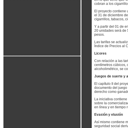
cobran a los cigarrill
El proyecto contiene u
el 31 de diciembre de
cigarrillos, tabacos, 
Y a partir del 01 de e
20 unidades será de $
pesos.
Las tarifas se actual
Índice de Precios al 
Licores
Con relación a las tar
centímetros cúbicos, 
alcoholimétrico, se 
Juegos de suerte y 
El capítulo II del pro
documento del juego a
derecho como ganado
La iniciativa contien
sobre la comercializac
en línea y en tiempo r
Evasión y elusión
Así mismo contiene me
seguridad social deri