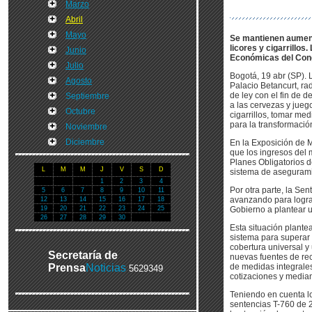
Marzo
Abril
Mayo
Se mantienen aumento
licores y cigarrillos
Junio
Económicas del Con
Julio
Bogotá, 19 abr (SP). 
Agosto
Palacio Betancurt, ra
de ley con el fin de 
Septiembre
a las cervezas y juego
Octubre
cigarrillos, tomar me
para la transformación
Noviembre
Diciembre
En la Exposición de M
que los ingresos del 
Planes Obligatorios d
L
M
M
J
V
S
D
sistema de aseguram
1
2
3
4
Por otra parte, la Se
5
6
7
8
9
10
11
avanzando para lograr
12
13
14
15
16
17
18
19
20
21
22
23
24
25
Gobierno a plantear un
26
27
28
29
30
Esta situación plante
sistema para superar 
cobertura universal y
Secretaría de
nuevas fuentes de rec
Prensa
Noticias
de medidas integrales
5629349
cotizaciones y mediant
Teniendo en cuenta lo
sentencias T-760 de 2