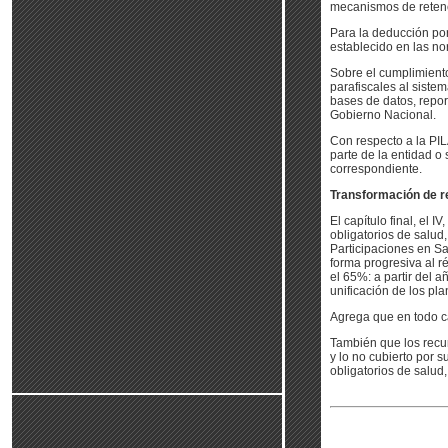
mecanismos de retenc
Para la deducción por
establecido en las no
Sobre el cumplimiento
parafiscales al siste
bases de datos, repor
Gobierno Nacional.
Con respecto a la PIL
parte de la entidad o
correspondiente.
Transformación de 
El capítulo final, el 
obligatorios de salud
Participaciones en Sa
forma progresiva al r
el 65%: a partir del 
unificación de los pl
Agrega que en todo ca
También que los recu
y lo no cubierto por 
obligatorios de salud