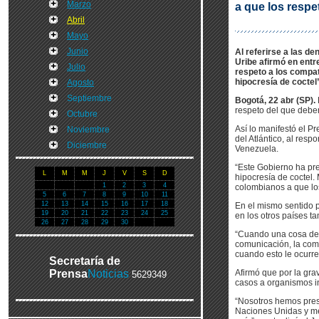
Marzo
a que los respe
Abril
Mayo
Junio
Al referirse a las d
Uribe afirmó en entre
Julio
respeto a los compat
hipocresía de coctel
Agosto
Septiembre
Bogotá, 22 abr (SP).
respeto del que deben
Octubre
Así lo manifestó el P
Noviembre
del Atlántico, al res
Diciembre
Venezuela.
“Este Gobierno ha pr
L
M
M
J
V
S
D
hipocresía de coctel.
1
2
3
4
colombianos a que lo
5
6
7
8
9
10
11
12
13
14
15
16
17
18
En el mismo sentido p
19
20
21
22
23
24
25
en los otros países 
26
27
28
29
30
“Cuando una cosa de e
comunicación, la com
cuando esto le ocurre
Secretaría de
Prensa
Noticias
Afirmó que por la gra
5629349
casos a organismos i
“Nosotros hemos pres
Naciones Unidas y me 