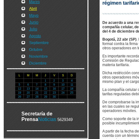
Marzo
régimen tarifari
Abril
Mayo
Junio
De acuerdo a una re
compañía celular, dec
Julio
del 4 de diciembre d
Agosto
Bogotá, 22 abr (SP)
.
Septiembre
formal contra la firm
otros operadores en to
Octubre
Es importante record
Noviembre
Comisión de Regulaci
Diciembre
materia tarifaria.
Dicha restricción con
L
M
M
J
V
S
D
otros operadores móvi
1
2
3
4
mismo plan y el carg
5
6
7
8
9
10
11
12
13
14
15
16
17
18
La compañía celular c
19
20
21
22
23
24
25
tarifas reguladas debi
26
27
28
29
30
De comprobarse la ir
en las cuales se regu
operadores móviles.
Secretaría de
Prensa
Noticias
Como soporte de la in
5629349
posible incumplimien
A partir de la fecha 
cuenta con un término