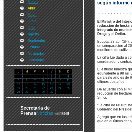
Marzo
según informe 
Abril
Mayo
Junio
El Ministro del Inter
reducción de hectáre
Julio
integrado de monitore
Droga y el Delito.
Agosto
Septiembre
Bogotá, 23 abr (SP). 
en comparación al 200
Octubre
monitoreo de cultivos 
Noviembre
La cifra fue dada a co
Diciembre
coordinador y contrap
El estudio muestra qu
L
M
M
J
V
S
D
equivalente a 98 mil 
1
2
3
4
para este año es de 6
5
6
7
8
9
10
11
últimos dos años.
12
13
14
15
16
17
18
19
20
21
22
23
24
25
De acuerdo con el Mini
26
27
28
29
30
reducción de hectárea
Simci.
“La cifra de 68.025 he
Secretaría de
Gobierno del President
Prensa
Noticias
5629349
Agregó que en los pró
que en el último cens