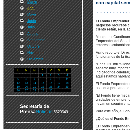
Marzo
con capital semi
Abril
Mayo
Junio
El Fondo Emprender 
negocios recursos ce
Julio
ciento están, en la a
Agosto
Mosquera, Cundinamarc
Septiembre
Emprender del Sena ha
empresas colombiana
Octubre
Así lo reportó el Dir
Noviembre
funcionarios de la E
Diciembre
“Unos 120 mil millon
aspecto muy important
L
M
M
J
V
S
D
indicador de celebra
1
2
3
4
aquí estamos hablando
5
6
7
8
9
10
11
12
13
14
15
16
17
18
El Fondo Emprender n
19
20
21
22
23
24
25
asesoría permanente
26
27
28
29
30
“El Fondo tiene meca
unidades de emprendi
llevan un seguimiento
Secretaría de
Prensa
Noticias
Para este año, el Fo
5629349
¿Qué es el Fondo E
El Fondo Emprender e