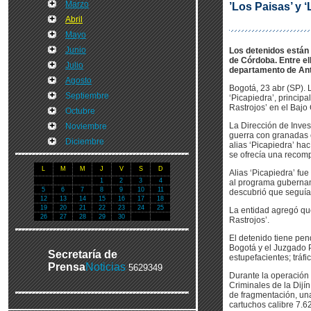
Marzo
’Los Paisas’ y 
Abril
Mayo
Junio
Los detenidos están 
de Córdoba. Entre ell
Julio
departamento de Ant
Agosto
Bogotá, 23 abr (SP). 
Septiembre
‘Picapiedra’, principa
Rastrojos’ en el Bajo
Octubre
La Dirección de Inves
Noviembre
guerra con granadas 
Diciembre
alias ‘Picapiedra’ ha
se ofrecía una recom
L
M
M
J
V
S
D
Alias ‘Picapiedra’ fu
1
2
3
4
al programa gubernam
5
6
7
8
9
10
11
descubrió que seguía
12
13
14
15
16
17
18
19
20
21
22
23
24
25
La entidad agregó que
26
27
28
29
30
Rastrojos’.
El detenido tiene pen
Bogotá y el Juzgado Pe
Secretaría de
estupefacientes; tráfi
Prensa
Noticias
5629349
Durante la operación 
Criminales de la Dijín
de fragmentación, un
cartuchos calibre 7.6